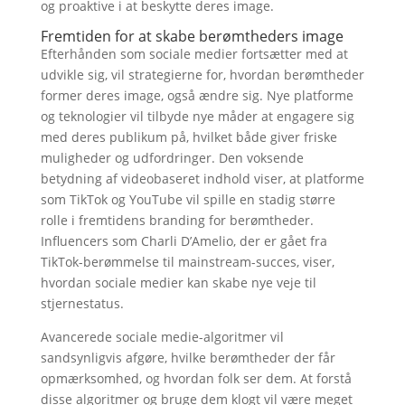
og proaktive i at beskytte deres image.
Fremtiden for at skabe berømtheders image
Efterhånden som sociale medier fortsætter med at
udvikle sig, vil strategierne for, hvordan berømtheder
former deres image, også ændre sig. Nye platforme
og teknologier vil tilbyde nye måder at engagere sig
med deres publikum på, hvilket både giver friske
muligheder og udfordringer. Den voksende
betydning af videobaseret indhold viser, at platforme
som TikTok og YouTube vil spille en stadig større
rolle i fremtidens branding for berømtheder.
Influencers som Charli D’Amelio, der er gået fra
TikTok-berømmelse til mainstream-succes, viser,
hvordan sociale medier kan skabe nye veje til
stjernestatus.
Avancerede sociale medie-algoritmer vil
sandsynligvis afgøre, hvilke berømtheder der får
opmærksomhed, og hvordan folk ser dem. At forstå
disse algoritmer og bruge dem klogt vil være meget