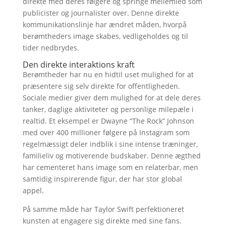
direkte med deres følgere og springe mellemled som
publicister og journalister over. Denne direkte
kommunikationslinje har ændret måden, hvorpå
berømtheders image skabes, vedligeholdes og til
tider nedbrydes.
Den direkte interaktions kraft
Berømtheder har nu en hidtil uset mulighed for at
præsentere sig selv direkte for offentligheden.
Sociale medier giver dem mulighed for at dele deres
tanker, daglige aktiviteter og personlige milepæle i
realtid. Et eksempel er Dwayne “The Rock” Johnson
med over 400 millioner følgere på Instagram som
regelmæssigt deler indblik i sine intense træninger,
familieliv og motiverende budskaber. Denne ægthed
har cementeret hans image som en relaterbar, men
samtidig inspirerende figur, der har stor global
appel.
På samme måde har Taylor Swift perfektioneret
kunsten at engagere sig direkte med sine fans.