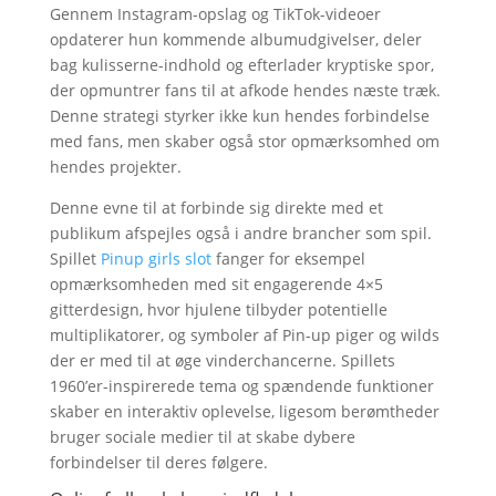
Gennem Instagram-opslag og TikTok-videoer
opdaterer hun kommende albumudgivelser, deler
bag kulisserne-indhold og efterlader kryptiske spor,
der opmuntrer fans til at afkode hendes næste træk.
Denne strategi styrker ikke kun hendes forbindelse
med fans, men skaber også stor opmærksomhed om
hendes projekter.
Denne evne til at forbinde sig direkte med et
publikum afspejles også i andre brancher som spil.
Spillet
Pinup girls slot
fanger for eksempel
opmærksomheden med sit engagerende 4×5
gitterdesign, hvor hjulene tilbyder potentielle
multiplikatorer, og symboler af Pin-up piger og wilds
der er med til at øge vinderchancerne. Spillets
1960’er-inspirerede tema og spændende funktioner
skaber en interaktiv oplevelse, ligesom berømtheder
bruger sociale medier til at skabe dybere
forbindelser til deres følgere.