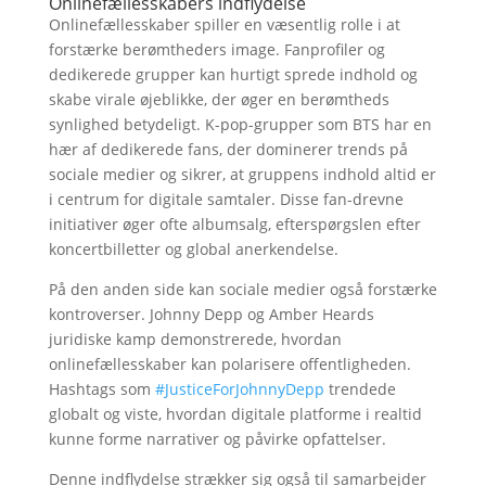
Onlinefællesskabers indflydelse
Onlinefællesskaber spiller en væsentlig rolle i at
forstærke berømtheders image. Fanprofiler og
dedikerede grupper kan hurtigt sprede indhold og
skabe virale øjeblikke, der øger en berømtheds
synlighed betydeligt. K-pop-grupper som BTS har en
hær af dedikerede fans, der dominerer trends på
sociale medier og sikrer, at gruppens indhold altid er
i centrum for digitale samtaler. Disse fan-drevne
initiativer øger ofte albumsalg, efterspørgslen efter
koncertbilletter og global anerkendelse.
På den anden side kan sociale medier også forstærke
kontroverser. Johnny Depp og Amber Heards
juridiske kamp demonstrerede, hvordan
onlinefællesskaber kan polarisere offentligheden.
Hashtags som
#JusticeForJohnnyDepp
trendede
globalt og viste, hvordan digitale platforme i realtid
kunne forme narrativer og påvirke opfattelser.
Denne indflydelse strækker sig også til samarbejder