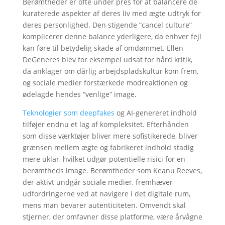
Berømtheder er ofte under pres for at balancere de
kuraterede aspekter af deres liv med ægte udtryk for
deres personlighed. Den stigende “cancel culture”
komplicerer denne balance yderligere, da enhver fejl
kan føre til betydelig skade af omdømmet. Ellen
DeGeneres blev for eksempel udsat for hård kritik,
da anklager om dårlig arbejdspladskultur kom frem,
og sociale medier forstærkede modreaktionen og
ødelagde hendes “venlige” image.
Teknologier som deepfakes
og AI-genereret indhold
tilføjer endnu et lag af kompleksitet. Efterhånden
som disse værktøjer bliver mere sofistikerede, bliver
grænsen mellem ægte og fabrikeret indhold stadig
mere uklar, hvilket udgør potentielle risici for en
berømtheds image. Berømtheder som Keanu Reeves,
der aktivt undgår sociale medier, fremhæver
udfordringerne ved at navigere i det digitale rum,
mens man bevarer autenticiteten. Omvendt skal
stjerner, der omfavner disse platforme, være årvågne