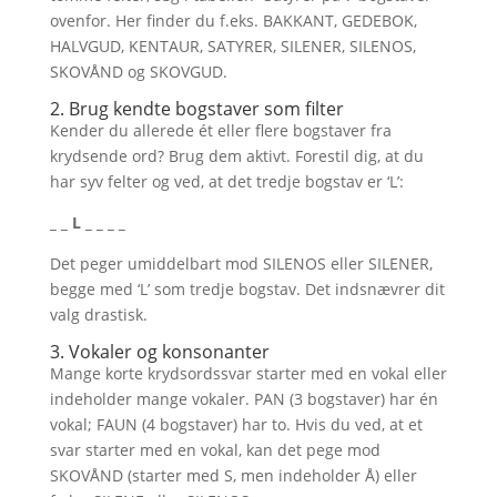
ovenfor. Her finder du f.eks. BAKKANT, GEDEBOK,
HALVGUD, KENTAUR, SATYRER, SILENER, SILENOS,
SKOVÅND og SKOVGUD.
2. Brug kendte bogstaver som filter
Kender du allerede ét eller flere bogstaver fra
krydsende ord? Brug dem aktivt. Forestil dig, at du
har syv felter og ved, at det tredje bogstav er ‘L’:
_ _ L _ _ _ _
Det peger umiddelbart mod SILENOS eller SILENER,
begge med ‘L’ som tredje bogstav. Det indsnævrer dit
valg drastisk.
3. Vokaler og konsonanter
Mange korte krydsordssvar starter med en vokal eller
indeholder mange vokaler. PAN (3 bogstaver) har én
vokal; FAUN (4 bogstaver) har to. Hvis du ved, at et
svar starter med en vokal, kan det pege mod
SKOVÅND (starter med S, men indeholder Å) eller