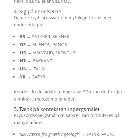
f.eks. SILENE eller SILENOS.
4. Kig på endelserne
Danske krydsordssvar om mytologiske væsener
ender ofte på:
-ER
→ SATYRER, SILENER
-OS
→ SILENOS, PANOS
-UD
→ HALVGUD, SKOVGUD
-NT
→ BAKKANT
-UN
→ FAUN
-YR
→ SATYR
Kender du de sidste to bogstaver? Så kan du hurtigt
eliminere mange muligheder.
5. Tænk på konteksten i spørgsmålet
Krydsordsspørgsmål om satyrer kan formuleres på
mange måder:
“Skovvæsen fra græsk mytologi”
→ SATYR, FAUN,