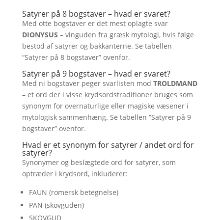
Satyrer på 8 bogstaver – hvad er svaret?
Med otte bogstaver er det mest oplagte svar
DIONYSUS
– vinguden fra græsk mytologi, hvis følge
bestod af satyrer og bakkanterne. Se tabellen
“Satyrer på 8 bogstaver” ovenfor.
Satyrer på 9 bogstaver – hvad er svaret?
Med ni bogstaver peger svarlisten mod
TROLDMAND
– et ord der i visse krydsordstraditioner bruges som
synonym for overnaturlige eller magiske væsener i
mytologisk sammenhæng. Se tabellen “Satyrer på 9
bogstaver” ovenfor.
Hvad er et synonym for satyrer / andet ord for
satyrer?
Synonymer og beslægtede ord for satyrer, som
optræder i krydsord, inkluderer:
FAUN (romersk betegnelse)
PAN (skovguden)
SKOVGUD