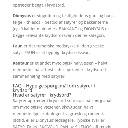
optræder begge i krydsord.
Dionysus
er vinguden og festlighedens gud, og hans
følge – thiasos – bestod af satyrer og bakkanterne
(også kaldet mainader). BAKKANT og DIONYSUS er
begge relevante krydsordssvar i denne kategori.
Faun
er det romerske modstykke til den græske
satyr. FAUN er et hyppigt krydsordssvar.
Kentaur
er et andet mytologisk halvvæsen – halvt
menneske, halvt hest – der optræder i krydsord i
sammenhæng med satyrer.
FAQ – Hyppige spørgsmål om satyrer i
krydsord
Hvad er satyrer i krydsord?
Satyrer optræder i krydsord som svar på spørgsmål
om mytologiske væsener, skovguder, halvt
menneskelige skabninger fra græsk og romersk
oldtid, eller Dionysus’ ledsagere. Typiske svar er
SATYR, FAUN, SKOVGUD, PAN og SILENOS, afhængigt