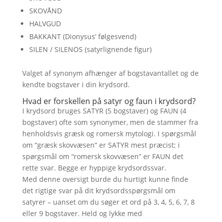
SKOVÅND
HALVGUD
BAKKANT (Dionysus’ følgesvend)
SILEN / SILENOS (satyrlignende figur)
Valget af synonym afhænger af bogstavantallet og de
kendte bogstaver i din krydsord.
Hvad er forskellen på satyr og faun i krydsord?
I krydsord bruges SATYR (5 bogstaver) og FAUN (4
bogstaver) ofte som synonymer, men de stammer fra
henholdsvis græsk og romersk mytologi. I spørgsmål
om “græsk skovvæsen” er SATYR mest præcist; i
spørgsmål om “romersk skovvæsen” er FAUN det
rette svar. Begge er hyppige krydsordssvar.
Med denne oversigt burde du hurtigt kunne finde
det rigtige svar på dit krydsordsspørgsmål om
satyrer – uanset om du søger et ord på 3, 4, 5, 6, 7, 8
eller 9 bogstaver. Held og lykke med