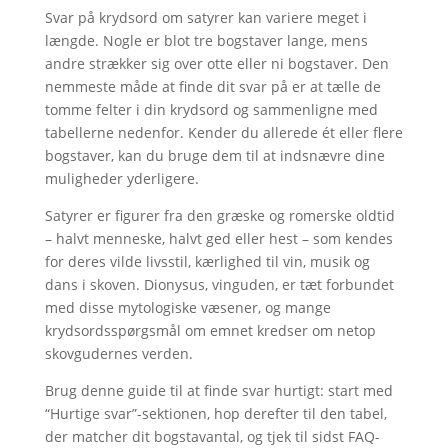
Svar på krydsord om satyrer kan variere meget i
længde. Nogle er blot tre bogstaver lange, mens
andre strækker sig over otte eller ni bogstaver. Den
nemmeste måde at finde dit svar på er at tælle de
tomme felter i din krydsord og sammenligne med
tabellerne nedenfor. Kender du allerede ét eller flere
bogstaver, kan du bruge dem til at indsnævre dine
muligheder yderligere.
Satyrer er figurer fra den græske og romerske oldtid
– halvt menneske, halvt ged eller hest – som kendes
for deres vilde livsstil, kærlighed til vin, musik og
dans i skoven. Dionysus, vinguden, er tæt forbundet
med disse mytologiske væsener, og mange
krydsordsspørgsmål om emnet kredser om netop
skovgudernes verden.
Brug denne guide til at finde svar hurtigt: start med
“Hurtige svar”-sektionen, hop derefter til den tabel,
der matcher dit bogstavantal, og tjek til sidst FAQ-