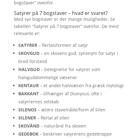
bogstaver” ovenfor.
Satyrer på 7 bogstaver – hvad er svaret?
Med syv bogstaver er der mange muligheder. Se
tabellen “Satyrer på 7 bogstaver” ovenfor. De mest
relevante er:
SATYRER
– flertalsformen af satyr
SKOVGUD
– en skovens gud, synonym for satyr i
bred forstand
HALVGUD
– betegnelse for satyrer som
halvguddommelige væsener
KENTAUR
– et andet halvvæsen fra græsk mytologi
BAKKANT
– tilhænger af Dionysus, ofte i
satyrrernes selskab
SILENOS
– ældre stavemåde/form af Silen
SILENER
– flertal af silen
SKOVÅND
– naturånd fra skoven
GEDEBOK
– beskriver satyrerens gedekroppe