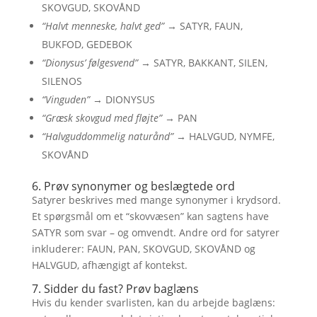
SKOVGUD, SKOVÅND
“Halvt menneske, halvt ged”
→ SATYR, FAUN,
BUKFOD, GEDEBOK
“Dionysus’ følgesvend”
→ SATYR, BAKKANT, SILEN,
SILENOS
“Vinguden”
→ DIONYSUS
“Græsk skovgud med fløjte”
→ PAN
“Halvguddommelig naturånd”
→ HALVGUD, NYMFE,
SKOVÅND
6. Prøv synonymer og beslægtede ord
Satyrer beskrives med mange synonymer i krydsord.
Et spørgsmål om et “skovvæsen” kan sagtens have
SATYR som svar – og omvendt. Andre ord for satyrer
inkluderer: FAUN, PAN, SKOVGUD, SKOVÅND og
HALVGUD, afhængigt af kontekst.
7. Sidder du fast? Prøv baglæns
Hvis du kender svarlisten, kan du arbejde baglæns: