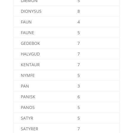
DÆMON
5
DIONYSUS
8
FAUN
4
FAUNE
5
GEDEBOK
7
HALVGUD
7
KENTAUR
7
NYMFE
5
PAN
3
PANISK
6
PANOS
5
SATYR
5
SATYRER
7