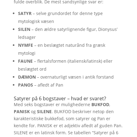
fulde overblik. De mest sandsynlige svar er:
SATYR
– selve grundordet for denne type
mytologisk væsen
SILEN
– den ældre satyrlignende figur, Dionysus’
ledsager
NYMFE
– en beslægtet naturånd fra græsk
mytologi
FAUNE
– flertalsformen (italiensk/latinsk) eller
beslægtet ord
DÆMON
– overnaturligt væsen i antik forstand
PANOS
– afledt af Pan
Satyrer på 6 bogstaver – hvad er svaret?
Med seks bogstaver er mulighederne
BUKFOD
,
PANISK
og
SILENE
. BUKFOD beskriver netop den
karakteristiske bukkefod, som satyrer og Pan er
kendte for. PANISK er et adjektiv afledt af guden Pan.
SILENE er en latinsk form. Se tabellen “Satyrer på 6