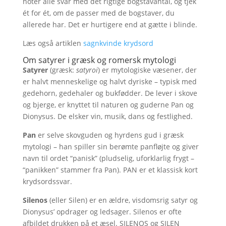
noter alle svar med det rigtige bogstavantal, og tjek
ét for ét, om de passer med de bogstaver, du
allerede har. Det er hurtigere end at gætte i blinde.
Læs også artiklen
sagnkvinde krydsord
Om satyrer i græsk og romersk mytologi
Satyrer
(græsk:
satyroi
) er mytologiske væsener, der
er halvt menneskelige og halvt dyriske – typisk med
gedehorn, gedehaler og bukfødder. De lever i skove
og bjerge, er knyttet til naturen og guderne Pan og
Dionysus. De elsker vin, musik, dans og festlighed.
Pan
er selve skovguden og hyrdens gud i græsk
mytologi – han spiller sin berømte panfløjte og giver
navn til ordet “panisk” (pludselig, uforklarlig frygt –
“panikken” stammer fra Pan). PAN er et klassisk kort
krydsordssvar.
Silenos
(eller Silen) er en ældre, visdomsrig satyr og
Dionysus’ opdrager og ledsager. Silenos er ofte
afbildet drukken på et æsel. SILENOS og SILEN