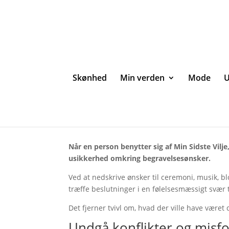
Skønhed
Min verden
Mode
U
Min Sidste Vilje – Tryg
Når en person benytter sig af Min Sidste Vilje,
usikkerhed omkring begravelsesønsker.
Ved at nedskrive ønsker til ceremoni, musik, bl
træffe beslutninger i en følelsesmæssigt svær t
Det fjerner tvivl om, hvad der ville have været
Undgå konflikter og misfo