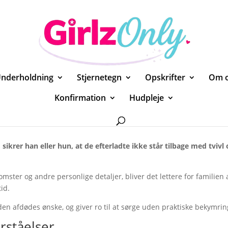
nderholdning
Stjernetegn
Opskrifter
Om 
Konfirmation
Hudpleje
hed for de efterladte
 sikrer han eller hun, at de efterladte ikke står tilbage med tvivl
omster og andre personlige detaljer, bliver det lettere for familien 
id.
 den afdødes ønske, og giver ro til at sørge uden praktiske bekymrin
rståelser