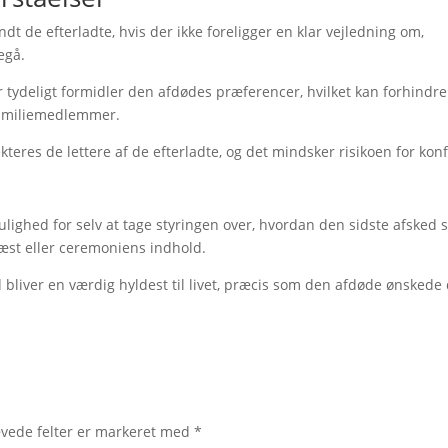
t de efterladte, hvis der ikke foreligger en klar vejledning om,
egå.
tydeligt formidler den afdødes præferencer, hvilket kan forhindre
familiemedlemmer.
eres de lettere af de efterladte, og det mindsker risikoen for konfl
ulighed for selv at tage styringen over, hvordan den sidste afsked s
ræst eller ceremoniens indhold.
 bliver en værdig hyldest til livet, præcis som den afdøde ønskede 
vede felter er markeret med
*