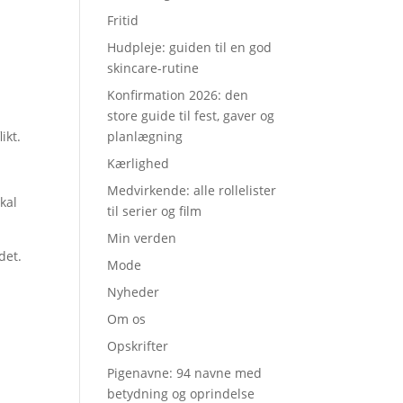
Fritid
Hudpleje: guiden til en god
skincare-rutine
Konfirmation 2026: den
store guide til fest, gaver og
ikt.
planlægning
Kærlighed
Medvirkende: alle rollelister
kal
til serier og film
Min verden
det.
Mode
Nyheder
Om os
Opskrifter
Pigenavne: 94 navne med
betydning og oprindelse