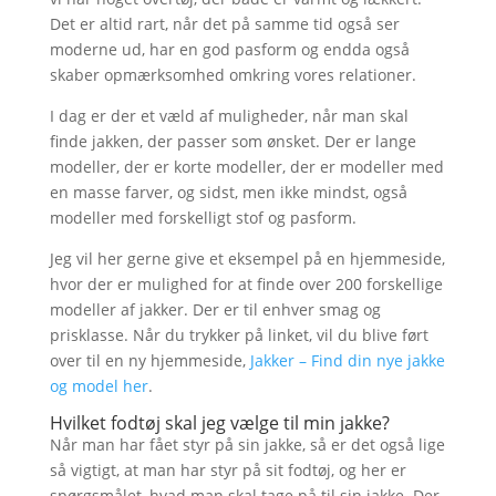
Det er altid rart, når det på samme tid også ser
moderne ud, har en god pasform og endda også
skaber opmærksomhed omkring vores relationer.
I dag er der et væld af muligheder, når man skal
finde jakken, der passer som ønsket. Der er lange
modeller, der er korte modeller, der er modeller med
en masse farver, og sidst, men ikke mindst, også
modeller med forskelligt stof og pasform.
Jeg vil her gerne give et eksempel på en hjemmeside,
hvor der er mulighed for at finde over 200 forskellige
modeller af jakker. Der er til enhver smag og
prisklasse. Når du trykker på linket, vil du blive ført
over til en ny hjemmeside,
Jakker – Find din nye jakke
og model her
.
Hvilket fodtøj skal jeg vælge til min jakke?
Når man har fået styr på sin jakke, så er det også lige
så vigtigt, at man har styr på sit fodtøj, og her er
spørgsmålet, hvad man skal tage på til sin jakke. Der