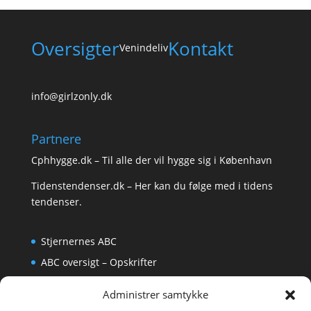
Oversigter
Kontakt
Venindeliv
info@girlzonly.dk
Partnere
Cphhygge.dk
– Til alle der vil hygge sig i København
Tidenstendenser.dk
– Her kan du følge med i tidens
tendenser.
Stjernernes ABC
ABC oversigt – Opskrifter
Krydsord
Administrer samtykke
Om os