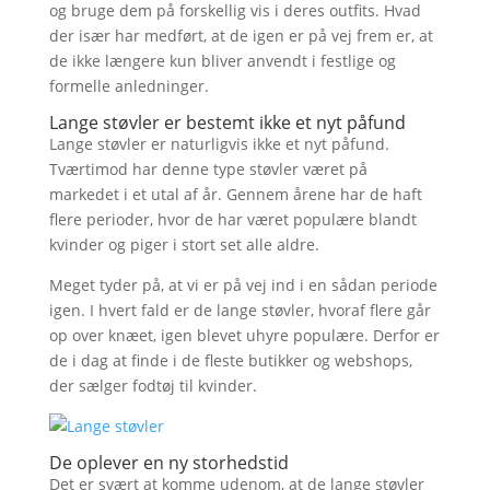
og bruge dem på forskellig vis i deres outfits. Hvad
der især har medført, at de igen er på vej frem er, at
de ikke længere kun bliver anvendt i festlige og
formelle anledninger.
Lange støvler er bestemt ikke et nyt påfund
Lange støvler er naturligvis ikke et nyt påfund.
Tværtimod har denne type støvler været på
markedet i et utal af år. Gennem årene har de haft
flere perioder, hvor de har været populære blandt
kvinder og piger i stort set alle aldre.
Meget tyder på, at vi er på vej ind i en sådan periode
igen. I hvert fald er de lange støvler, hvoraf flere går
op over knæet, igen blevet uhyre populære. Derfor er
de i dag at finde i de fleste butikker og webshops,
der sælger fodtøj til kvinder.
De oplever en ny storhedstid
Det er svært at komme udenom, at de lange støvler