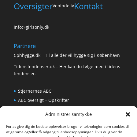
Oversigter
Kontakt
Venindeliv
info@girlzonly.dk
Partnere
Cphhygge.dk
– Til alle der vil hygge sig i København
Tidenstendenser.dk
– Her kan du følge med i tidens
tendenser.
Stjernernes ABC
ABC oversigt – Opskrifter
Krydsord
Administrer samtykke
Om os
For at give dig de bedste oplevelser bruger vi teknologier som cookies til
at gemme og/eller få adgang til enhedsoplysninger. Hvis du giver dit