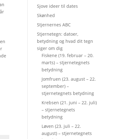
kan
Sjove ideer til dates
år
Skønhed
Stjernernes ABC
Stjernetegn: datoer,
betydning og hvad dit tegn
ten
siger om dig
er
Fiskene (19. februar – 20.
nde
marts) – stjernetegnets
betydning
Jomfruen (23. august – 22.
september) –
stjernetegnets betydning
Krebsen (21. juni – 22. juli)
– stjernetegnets
betydning
Løven (23. juli – 22.
august) – stjernetegnets