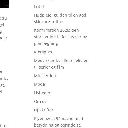
Fritid
Hudpleje: guiden til en god
t du
skincare-rutine
gel
Konfirmation 2026: den
ig
store guide til fest, gaver og
hele
planlægning
Kærlighed
Medvirkende: alle rollelister
til serier og film
en
Min verden
ende,
Mode
age
et
Nyheder
Om os
Opskrifter
Pigenavne: 94 navne med
betydning og oprindelse
t for