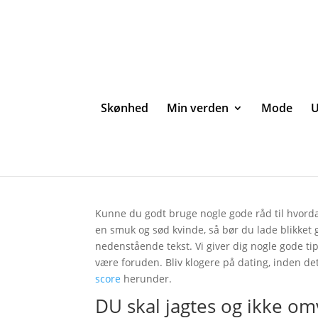
Skønhed
Min verden
Mode
U
Lær at score på en let
Kunne du godt bruge nogle gode råd til hvord
en smuk og sød kvinde, så bør du lade blikket 
nedenstående tekst. Vi giver dig nogle gode tip
være foruden. Bliv klogere på dating, inden det
score
herunder.
DU skal jagtes og ikke o