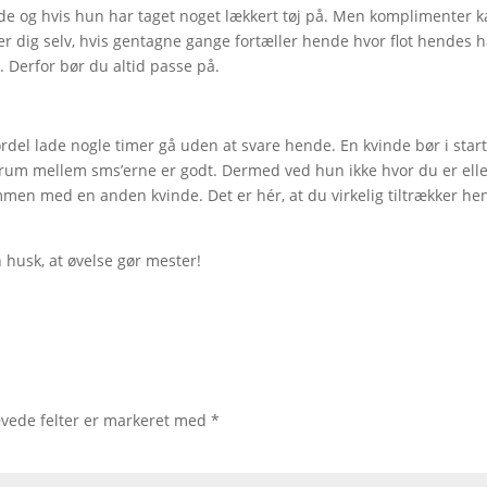
de og hvis hun har taget noget lækkert tøj på. Men komplimenter 
er dig selv, hvis gentagne gange fortæller hende hvor flot hendes h
t. Derfor bør du altid passe på.
rdel lade nogle timer gå uden at svare hende. En kvinde bør i star
mrum mellem sms’erne er godt. Dermed ved hun ikke hvor du er ell
men med en anden kvinde. Det er hér, at du virkelig tiltrækker he
husk, at øvelse gør mester!
vede felter er markeret med
*