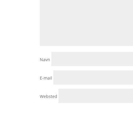
Navn
E-mail
Websted