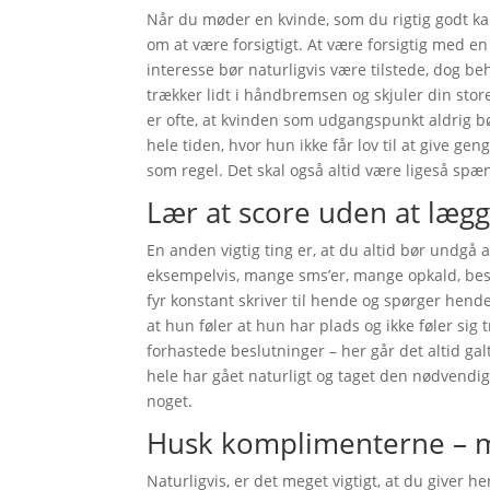
Når du møder en kvinde, som du rigtig godt kan
om at være forsigtigt. At være forsigtig med en
interesse bør naturligvis være tilstede, dog behø
trækker lidt i håndbremsen og skjuler din stor
er ofte, at kvinden som udgangspunkt aldrig bør
hele tiden, hvor hun ikke får lov til at give gen
som regel. Det skal også altid være ligeså sp
Lær at score uden at læg
En anden vigtig ting er, at du altid bør undgå at
eksempelvis, mange sms’er, mange opkald, besøg
fyr konstant skriver til hende og spørger hende
at hun føler at hun har plads og ikke føler sig 
forhastede beslutninger – her går det altid galt
hele har gået naturligt og taget den nødvendig
noget.
Husk komplimenterne –
Naturligvis, er det meget vigtigt, at du giver h