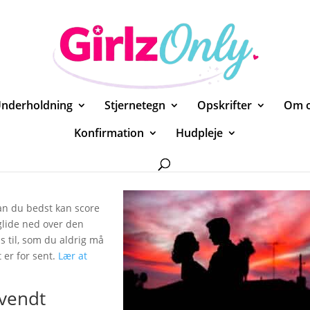
nderholdning
Stjernetegn
Opskrifter
Om 
Konfirmation
Hudpleje
 og effektiv måde
an du bedst kan score
glide ned over den
s til, som du aldrig må
 er for sent.
Lær at
mvendt