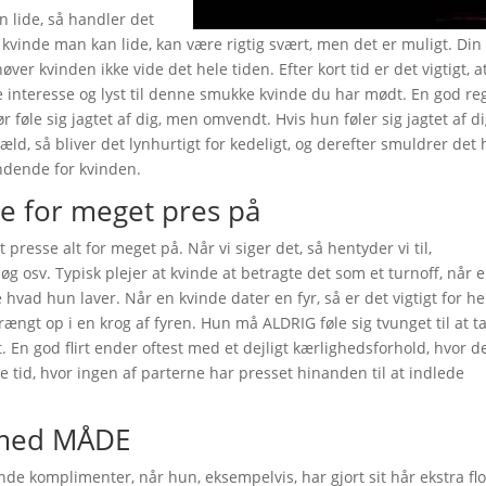
 lide, så handler det
 kvinde man kan lide, kan være rigtig svært, men det er muligt. Din
ver kvinden ikke vide det hele tiden. Efter kort tid er det vigtigt, a
e interesse og lyst til denne smukke kvinde du har mødt. En god re
 føle sig jagtet af dig, men omvendt. Hvis hun føler sig jagtet af d
gæld, så bliver det lynhurtigt for kedeligt, og derefter smuldrer det 
ændende for kvinden.
ge for meget pres på
 presse alt for meget på. Når vi siger det, så hentyder vi til,
 osv. Typisk plejer at kvinde at betragte det som et turnoff, når 
 hvad hun laver. Når en kvinde dater en fyr, så er det vigtigt for h
trængt op i en krog af fyren. Hun må ALDRIG føle sig tvunget til at t
. En god flirt ender oftest med et dejligt kærlighedsforhold, hvor d
e tid, hvor ingen af parterne har presset hinanden til at indlede
 med MÅDE
ende komplimenter, når hun, eksempelvis, har gjort sit hår ekstra flo