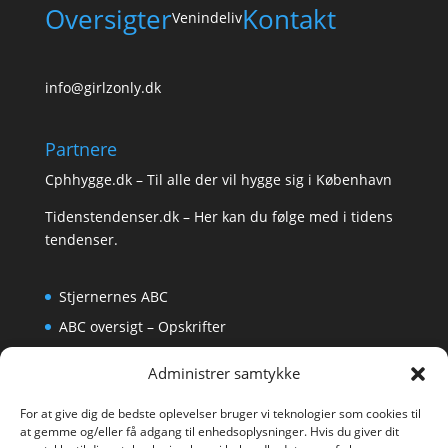
Oversigter
Kontakt
Venindeliv
info@girlzonly.dk
Partnere
Cphhygge.dk
– Til alle der vil hygge sig i København
Tidenstendenser.dk
– Her kan du følge med i tidens
tendenser.
Stjernernes ABC
ABC oversigt – Opskrifter
Krydsord
Administrer samtykke
Om os
For at give dig de bedste oplevelser bruger vi teknologier som cookies til
at gemme og/eller få adgang til enhedsoplysninger. Hvis du giver dit