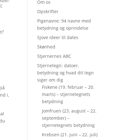
Om os
l,
Opskrifter
Pigenavne: 94 navne med
betydning og oprindelse
e?
Sjove ideer til dates
Skønhed
Stjernernes ABC
Stjernetegn: datoer,
betydning og hvad dit tegn
siger om dig
Fiskene (19. februar – 20.
 på
marts) – stjernetegnets
nd i,
betydning
Jomfruen (23. august – 22.
kal
september) –
 du
stjernetegnets betydning
Krebsen (21. juni – 22. juli)