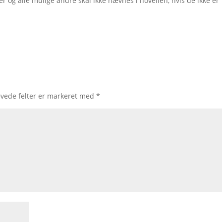
er og alle mulige andre skal ikke nævnes i novellen, hvis de ikke er
vede felter er markeret med
*