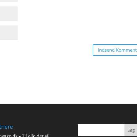
tnere
hygge.dk
– Til alle der vil