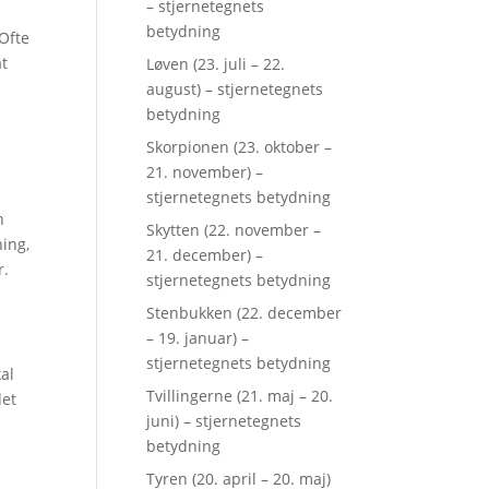
– stjernetegnets
betydning
 Ofte
at
Løven (23. juli – 22.
august) – stjernetegnets
betydning
Skorpionen (23. oktober –
21. november) –
stjernetegnets betydning
n
Skytten (22. november –
ning,
21. december) –
r.
stjernetegnets betydning
Stenbukken (22. december
– 19. januar) –
stjernetegnets betydning
kal
Tvillingerne (21. maj – 20.
det
juni) – stjernetegnets
betydning
Tyren (20. april – 20. maj)