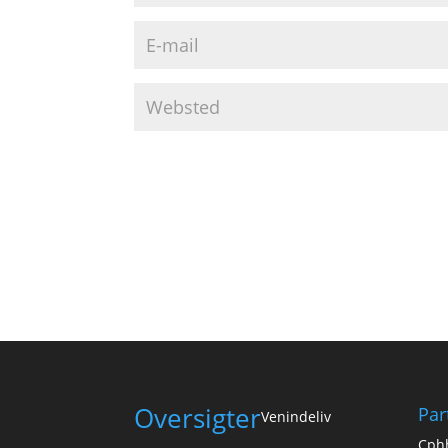
Oversigter
Par
Venindeliv
Cph