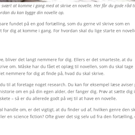
svært at komme i gang med at skrive en novelle. Her får du gode råd ti
vordan du kan bygge din novelle op.
 bare fundet på en god fortælling, som du gerne vil skrive som en
rt for dig at komme i gang. For hvordan skal du lige starte en novell
ve, bliver det langt nemmere for dig. Ellers er det smarteste, at du
krive om. Måske har du fået et oplæg til novellen, som du skal tage
et nemmere for dig at finde på, hvad du skal skrive.
 du til at foretage noget research. Du kan for eksempel læse aviser
 historie om en på din egen alder, der fanger dig. Prøv at sætte dig i
ete – så er du allerede godt på vej til at have en novelle.
l handle om, er det vigtigt, at du finder ud af, hvilken genre den s
ler en science fiction? Ofte giver det sig selv ud fra den fortælling,