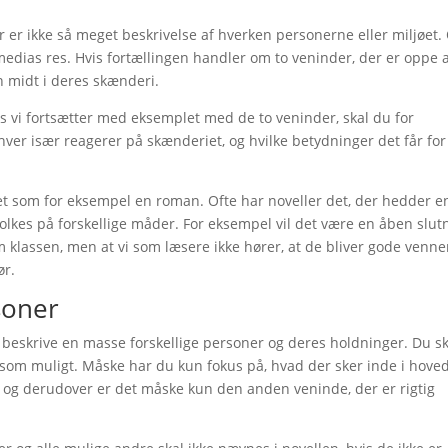
r er ikke så meget beskrivelse af hverken personerne eller miljøet.
 medias res. Hvis fortællingen handler om to veninder, der er oppe 
n midt i deres skænderi.
vis vi fortsætter med eksemplet med de to veninder, skal du for
ver især reagerer på skænderiet, og hvilke betydninger det får for
det som for eksempel en roman. Ofte har noveller det, der hedder e
tolkes på forskellige måder. For eksempel vil det være en åben slut
 klassen, men at vi som læsere ikke hører, at de bliver gode venne
ør.
soner
 at beskrive en masse forskellige personer og deres holdninger. Du s
 som muligt. Måske har du kun fokus på, hvad der sker inde i hove
 og derudover er det måske kun den anden veninde, der er rigtig