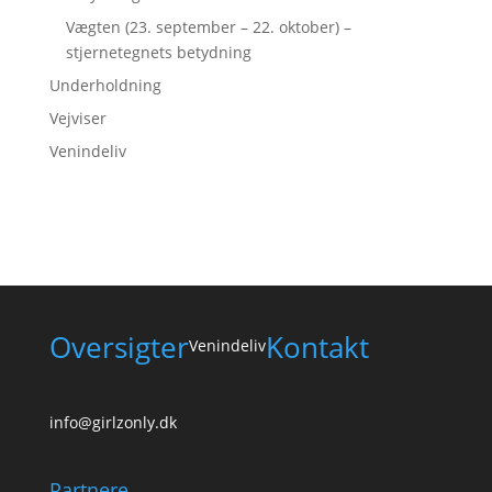
Vægten (23. september – 22. oktober) –
stjernetegnets betydning
Underholdning
Vejviser
Venindeliv
Oversigter
Kontakt
Venindeliv
info@girlzonly.dk
Partnere