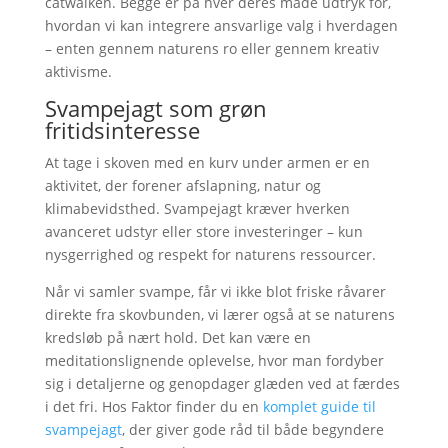
catwalken. Begge er på hver deres måde udtryk for,
hvordan vi kan integrere ansvarlige valg i hverdagen
– enten gennem naturens ro eller gennem kreativ
aktivisme.
Svampejagt som grøn
fritidsinteresse
At tage i skoven med en kurv under armen er en
aktivitet, der forener afslapning, natur og
klimabevidsthed. Svampejagt kræver hverken
avanceret udstyr eller store investeringer – kun
nysgerrighed og respekt for naturens ressourcer.
Når vi samler svampe, får vi ikke blot friske råvarer
direkte fra skovbunden, vi lærer også at se naturens
kredsløb på nært hold. Det kan være en
meditationslignende oplevelse, hvor man fordyber
sig i detaljerne og genopdager glæden ved at færdes
i det fri. Hos Faktor finder du en
komplet guide til
svampejagt
, der giver gode råd til både begyndere