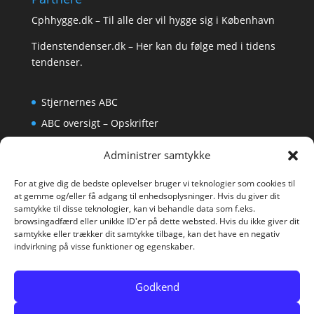
Cphhygge.dk
– Til alle der vil hygge sig i København
Tidenstendenser.dk
– Her kan du følge med i tidens
tendenser.
Stjernernes ABC
ABC oversigt – Opskrifter
Krydsord
Administrer samtykke
Om os
For at give dig de bedste oplevelser bruger vi teknologier som cookies til
at gemme og/eller få adgang til enhedsoplysninger. Hvis du giver dit
samtykke til disse teknologier, kan vi behandle data som f.eks.
browsingadfærd eller unikke ID'er på dette websted. Hvis du ikke giver dit
samtykke eller trækker dit samtykke tilbage, kan det have en negativ
indvirkning på visse funktioner og egenskaber.
Godkend