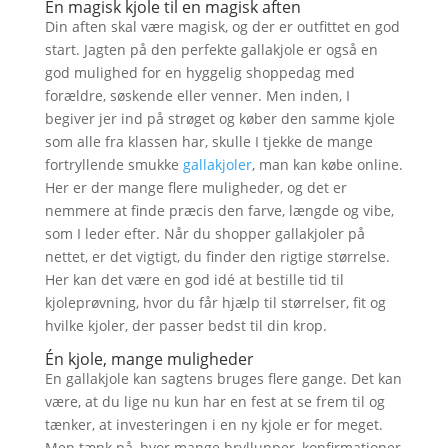
En magisk kjole til en magisk aften
Din aften skal være magisk, og der er outfittet en god
start. Jagten på den perfekte gallakjole er også en
god mulighed for en hyggelig shoppedag med
forældre, søskende eller venner. Men inden, I
begiver jer ind på strøget og køber den samme kjole
som alle fra klassen har, skulle I tjekke de mange
fortryllende smukke
gallakjoler
, man kan købe online.
Her er der mange flere muligheder, og det er
nemmere at finde præcis den farve, længde og vibe,
som I leder efter. Når du shopper gallakjoler på
nettet, er det vigtigt, du finder den rigtige størrelse.
Her kan det være en god idé at bestille tid til
kjoleprøvning, hvor du får hjælp til størrelser, fit og
hvilke kjoler, der passer bedst til din krop.
Én kjole, mange muligheder
En gallakjole kan sagtens bruges flere gange. Det kan
være, at du lige nu kun har en fest at se frem til og
tænker, at investeringen i en ny kjole er for meget.
Men tænk på, hvor mange bryllupper, konfirmationer