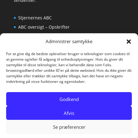
tendenser.
Stjernernes ABC
ABC oversigt – Opskrifter
Krydsord
Administrer samtykke
Om os
For at give dig de bedste oplevelser bruger vi teknologier som cookies til
at gemme og/eller få adgang til enhedsoplysninger. Hvis du giver dit
samtykke til disse teknologier, kan vi behandle data som f.eks.
browsingadfærd eller unikke ID'er på dette websted. Hvis du ikke giver dit
samtykke eller trækker dit samtykke tilbage, kan det have en negativ
indvirkning på visse funktioner og egenskaber.
Godkend
Afvis
Se præferencer
GirlzOnly er en del af KH Medier, Vesterbrogade 20,
NYT DANSK BAND
×
Fejlstrøm – »Ikke i nat«
Afspil