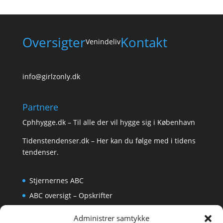
Oversigter
Kontakt
Venindeliv
info@girlzonly.dk
Partnere
Cphhygge.dk
– Til alle der vil hygge sig i København
Tidenstendenser.dk
– Her kan du følge med i tidens
tendenser.
Stjernernes ABC
ABC oversigt – Opskrifter
Krydsord
Administrer samtykke