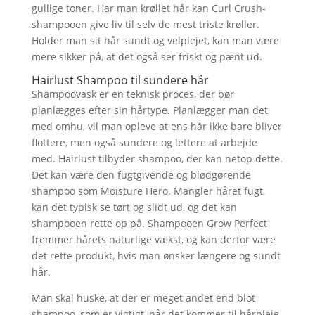
gullige toner. Har man krøllet hår kan Curl Crush-
shampooen give liv til selv de mest triste krøller.
Holder man sit hår sundt og velplejet, kan man være
mere sikker på, at det også ser friskt og pænt ud.
Hairlust Shampoo til sundere hår
Shampoovask er en teknisk proces, der bør
planlægges efter sin hårtype. Planlægger man det
med omhu, vil man opleve at ens hår ikke bare bliver
flottere, men også sundere og lettere at arbejde
med. Hairlust tilbyder shampoo, der kan netop dette.
Det kan være den fugtgivende og blødgørende
shampoo som Moisture Hero. Mangler håret fugt,
kan det typisk se tørt og slidt ud, og det kan
shampooen rette op på. Shampooen Grow Perfect
fremmer hårets naturlige vækst, og kan derfor være
det rette produkt, hvis man ønsker længere og sundt
hår.
Man skal huske, at der er meget andet end blot
shampoo, som er vigtigt, når det kommer til hårpleje.