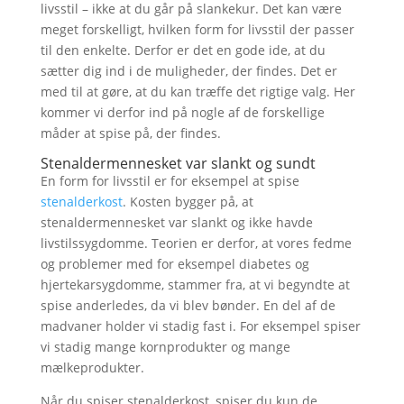
livsstil – ikke at du går på slankekur. Det kan være
meget forskelligt, hvilken form for livsstil der passer
til den enkelte. Derfor er det en gode ide, at du
sætter dig ind i de muligheder, der findes. Det er
med til at gøre, at du kan træffe det rigtige valg. Her
kommer vi derfor ind på nogle af de forskellige
måder at spise på, der findes.
Stenaldermennesket var slankt og sundt
En form for livsstil er for eksempel at spise
stenalderkost
. Kosten bygger på, at
stenaldermennesket var slankt og ikke havde
livstilssygdomme. Teorien er derfor, at vores fedme
og problemer med for eksempel diabetes og
hjertekarsygdomme, stammer fra, at vi begyndte at
spise anderledes, da vi blev bønder. En del af de
madvaner holder vi stadig fast i. For eksempel spiser
vi stadig mange kornprodukter og mange
mælkeprodukter.
Når du spiser stenalderkost, spiser du kun de