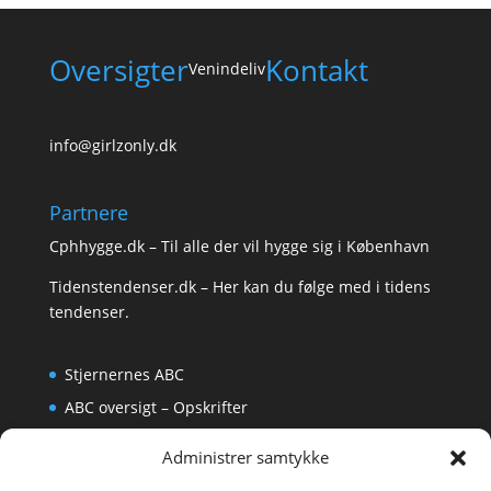
Oversigter
Kontakt
Venindeliv
info@girlzonly.dk
Partnere
Cphhygge.dk
– Til alle der vil hygge sig i København
Tidenstendenser.dk
– Her kan du følge med i tidens
tendenser.
Stjernernes ABC
ABC oversigt – Opskrifter
Krydsord
Administrer samtykke
Om os