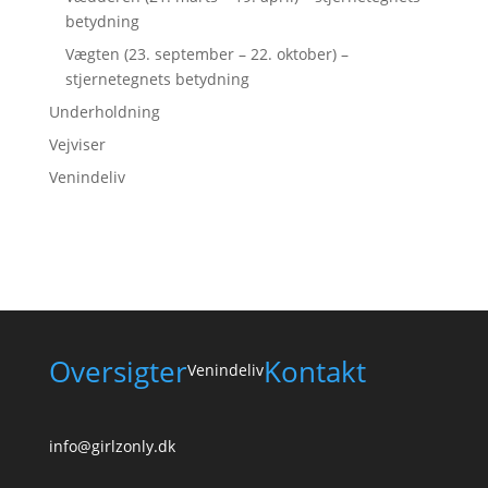
betydning
Vægten (23. september – 22. oktober) –
stjernetegnets betydning
Underholdning
Vejviser
Venindeliv
Oversigter
Kontakt
Venindeliv
info@girlzonly.dk