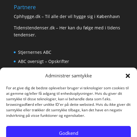
Partnere
Cphhygge.dk
– Til alle der vil hygge sig i København
Tidenstendenser.dk
– Her kan du følge med i tidens
tendenser.
Stjernernes ABC
ABC oversigt – Opskrifter
Krydsord
Administrer samtykke
Om os
For at give dig de bedste oplevelser bruger vi teknologier som cookies til
at gemme og/eller få adgang til enhedsoplysninger. Hvis du giver dit
samtykke til disse teknologier, kan vi behandle data som f.eks.
browsingadfærd eller unikke ID'er på dette websted. Hvis du ikke giver dit
samtykke eller trækker dit samtykke tilbage, kan det have en negativ
indvirkning på visse funktioner og egenskaber.
Godkend