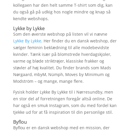
kollegaen har den helt samme T-shirt som dig, kan
du også gå på udkig hos nogle mindre og knap så
kendte webshops.
Lykke by Lykke
Som den øverste webshop på listen vil vi nævne
Lykke By Lykke
. Her finder du en dansk webshop, der
sælger feminin beklædning til alle modebevidste
kvinder. Tænk især på blomstrede hverdagskjoler,
varme og bløde striktrøjer, klassiske frakker og
støvler af høj kvalitet. Du finder brands som Mads
Nørgaard, mbyM, Nümph, Moves by Minimum og
Modström – og mange, mange flere.
Fysisk holder Lykke By Lykke til i Nørresundby, men
en stor del af forretningen foregår altså online. De
har også en smuk Instagram, som du med fordel kan
tjekke ud for at få inspiration til din personlige stil.
Byflou
Byflou er en dansk webshop med en mission, der