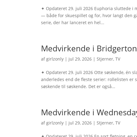
✦ Opdateret 29. juli 2026 Euphoria sluttede i 
— både for skuespillet og for, hvor langt den g
serie, der har lanceret en hel...
Medvirkende i Bridgerton –
af
girlzonly
|
jul 29, 2026
|
Stjerner
,
TV
✦ Opdateret 29. juli 2026 Otte søskende, én s
anderledes end de fleste serier: rollelisten er
søskende til søskende. Det er også...
Medvirkende i Wednesday –
af
girlzonly
|
jul 29, 2026
|
Stjerner
,
TV
✦ Opdateret 29. juli 2026 En sort fletning, en 