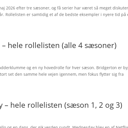
maj 2026 efter tre sæsoner, og få serier har været så meget diskute
år. Rollelisten er samtidig et af de bedste eksempler i nyere tid på
 hele rollelisten (alle 4 sæsoner)
ladderklumme og en ny hovedrolle for hver sæson. Bridgerton er b
 stort set den samme hele vejen igennem, men fokus flytter sig fra
 hele rollelisten (sæson 1, 2 og 3)
cello og en dans, der gik verden rundt. Wednesday blev en af Netflix