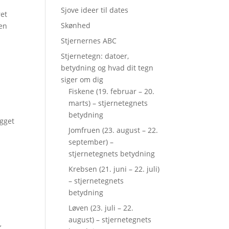
Sjove ideer til dates
ret
Skønhed
 en
Stjernernes ABC
Stjernetegn: datoer,
betydning og hvad dit tegn
siger om dig
Fiskene (19. februar – 20.
marts) – stjernetegnets
betydning
ygget
Jomfruen (23. august – 22.
september) –
stjernetegnets betydning
Krebsen (21. juni – 22. juli)
– stjernetegnets
betydning
Løven (23. juli – 22.
august) – stjernetegnets
’