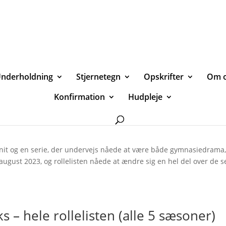
nderholdning
Stjernetegn
Opskrifter
Om 
Konfirmation
Hudpleje
hele rollelisten (alle 7 sæsoner)
snit og en serie, der undervejs nåede at være både gymnasiedrama
i august 2023, og rollelisten nåede at ændre sig en hel del over de s
 – hele rollelisten (alle 5 sæsoner)