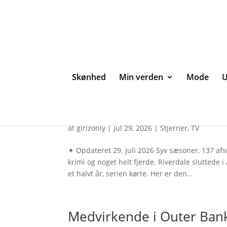
Skønhed
Min verden
Mode
U
Medvirkende i Riverdale – 
af
girlzonly
|
jul 29, 2026
|
Stjerner
,
TV
✦ Opdateret 29. juli 2026 Syv sæsoner, 137 af
krimi og noget helt fjerde. Riverdale sluttede 
et halvt år, serien kørte. Her er den...
Medvirkende i Outer Banks