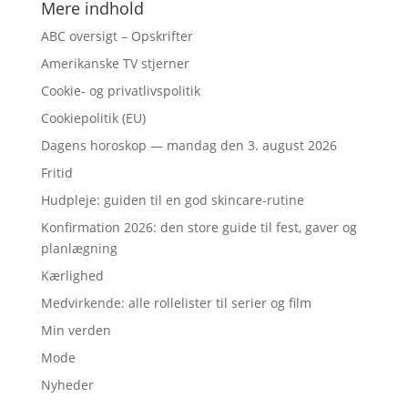
Mere indhold
ABC oversigt – Opskrifter
Amerikanske TV stjerner
Cookie- og privatlivspolitik
Cookiepolitik (EU)
Dagens horoskop — mandag den 3. august 2026
Fritid
Hudpleje: guiden til en god skincare-rutine
Konfirmation 2026: den store guide til fest, gaver og
planlægning
Kærlighed
Medvirkende: alle rollelister til serier og film
Min verden
Mode
Nyheder