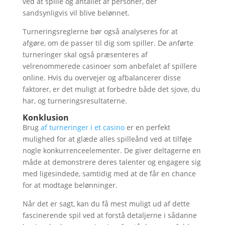
ved at spille og antallet af personer, der
sandsynligvis vil blive belønnet.
Turneringsreglerne bør også analyseres for at
afgøre, om de passer til dig som spiller. De anførte
turneringer skal også præsenteres af
velrenommerede casinoer som anbefalet af spillere
online. Hvis du overvejer og afbalancerer disse
faktorer, er det muligt at forbedre både det sjove, du
har, og turneringsresultaterne.
Konklusion
Brug
af turneringer i et casino
er en perfekt
mulighed for at glæde alles spilleånd ved at tilføje
nogle konkurrenceelementer. De giver deltagerne en
måde at demonstrere deres talenter og engagere sig
med ligesindede, samtidig med at de får en chance
for at modtage belønninger.
Når det er sagt, kan du få mest muligt ud af dette
fascinerende spil ved at forstå detaljerne i sådanne