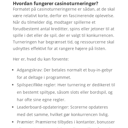
Hvordan fungerer casinoturneringer?
Formatet på casinoturneringerne er sådan, at de skal
være relativt korte, derfor en fascinerende oplevelse.
Når du tilmelder dig, modtager spillerne et
forudbestemt antal kreditter, spins eller jetoner til at
spille i det eller de spil, der er valgt til konkurrencen.
Turneringen har begrænset tid, og ressourcerne skal
udnyttes effektivt for at rangere højere på listen.
Her er, hvad du kan forvente:
Adgangskrav: Der betales normalt et buy-in-gebyr
for at deltage i programmet.
Spilspecifikke regler: Hver turnering er dedikeret til
en bestemt spiltype, såsom slots eller bordspil, og
har ofte sine egne regler.
Leaderboard-opdateringer: Scorerne opdateres
med det samme, hvilket gør konkurrencen livlig.
Præmier: Præmierne tilbydes i kontanter, bonusser