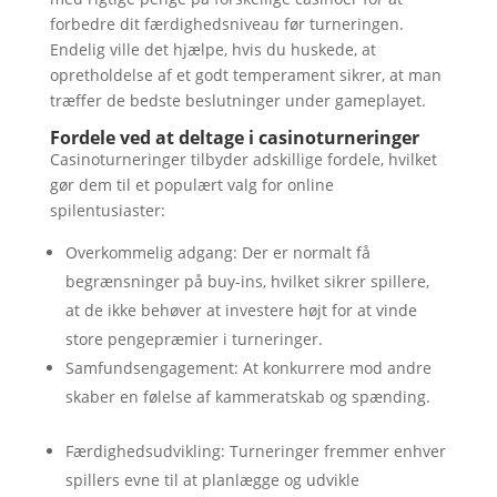
forbedre dit færdighedsniveau før turneringen.
Endelig ville det hjælpe, hvis du huskede, at
opretholdelse af et godt temperament sikrer, at man
træffer de bedste beslutninger under gameplayet.
Fordele ved at deltage i casinoturneringer
Casinoturneringer tilbyder adskillige fordele, hvilket
gør dem til et populært valg for online
spilentusiaster:
Overkommelig adgang: Der er normalt få
begrænsninger på buy-ins, hvilket sikrer spillere,
at de ikke behøver at investere højt for at vinde
store pengepræmier i turneringer.
Samfundsengagement: At konkurrere mod andre
skaber en følelse af kammeratskab og spænding.
Færdighedsudvikling: Turneringer fremmer enhver
spillers evne til at planlægge og udvikle