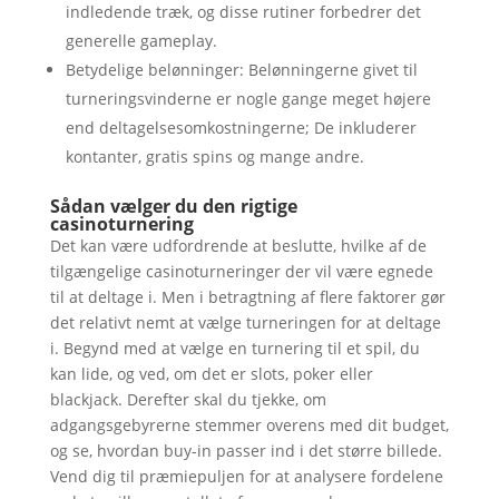
indledende træk, og disse rutiner forbedrer det
generelle gameplay.
Betydelige belønninger: Belønningerne givet til
turneringsvinderne er nogle gange meget højere
end deltagelsesomkostningerne; De inkluderer
kontanter, gratis spins og mange andre.
Sådan vælger du den rigtige
casinoturnering
Det kan være udfordrende at beslutte, hvilke af de
tilgængelige casinoturneringer der vil være egnede
til at deltage i. Men i betragtning af flere faktorer gør
det relativt nemt at vælge turneringen for at deltage
i. Begynd med at vælge en turnering til et spil, du
kan lide, og ved, om det er slots, poker eller
blackjack. Derefter skal du tjekke, om
adgangsgebyrerne stemmer overens med dit budget,
og se, hvordan buy-in passer ind i det større billede.
Vend dig til præmiepuljen for at analysere fordelene