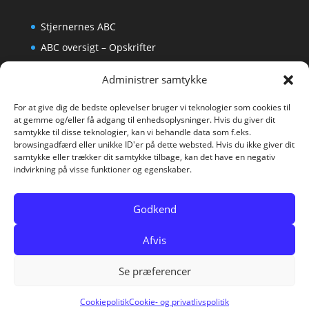
Stjernernes ABC
ABC oversigt – Opskrifter
Krydsord
Administrer samtykke
Om os
For at give dig de bedste oplevelser bruger vi teknologier som cookies til
at gemme og/eller få adgang til enhedsoplysninger. Hvis du giver dit
samtykke til disse teknologier, kan vi behandle data som f.eks.
browsingadfærd eller unikke ID'er på dette websted. Hvis du ikke giver dit
samtykke eller trækker dit samtykke tilbage, kan det have en negativ
indvirkning på visse funktioner og egenskaber.
Godkend
Afvis
Se præferencer
GirlzOnly er en del af KH Medier, Vesterbrogade 20,
NYT NUMMER
×
Hør den på Spotify
1620 Kbh V
Cookiepolitik
Cookie- og privatlivspolitik
Fejlstrøm – »Ikke i nat«