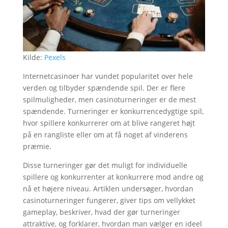
Kilde:
Pexels
Internetcasinoer har vundet popularitet over hele
verden og tilbyder spændende spil. Der er flere
spilmuligheder, men casinoturneringer er de mest
spændende. Turneringer er konkurrencedygtige spil,
hvor spillere konkurrerer om at blive rangeret højt
på en rangliste eller om at få noget af vinderens
præmie.
Disse turneringer gør det muligt for individuelle
spillere og konkurrenter at konkurrere mod andre og
nå et højere niveau. Artiklen undersøger, hvordan
casinoturneringer fungerer, giver tips om vellykket
gameplay, beskriver, hvad der gør turneringer
attraktive, og forklarer, hvordan man vælger en ideel