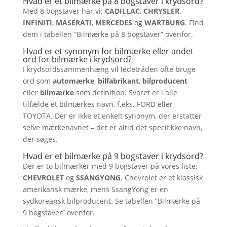
Hvad er et bilmærke på 8 bogstaver i krydsord?
Med 8 bogstaver har vi:
CADILLAC
,
CHRYSLER
,
INFINITI
,
MASERATI
,
MERCEDES
og
WARTBURG
. Find
dem i tabellen “Bilmærke på 8 bogstaver” ovenfor.
Hvad er et synonym for bilmærke eller andet
ord for bilmærke i krydsord?
I krydsordssammenhæng vil ledetråden ofte bruge
ord som
automærke
,
bilfabrikant
,
bilproducent
eller
bilmærke
som definition. Svaret er i alle
tilfælde et bilmærkes navn, f.eks. FORD eller
TOYOTA. Der er ikke et enkelt synonym, der erstatter
selve mærkenavnet – det er altid det specifikke navn,
der søges.
Hvad er et bilmærke på 9 bogstaver i krydsord?
Der er to bilmærker med 9 bogstaver på vores liste:
CHEVROLET
og
SSANGYONG
. Chevrolet er et klassisk
amerikansk mærke, mens SsangYong er en
sydkoreansk bilproducent. Se tabellen “Bilmærke på
9 bogstaver” ovenfor.