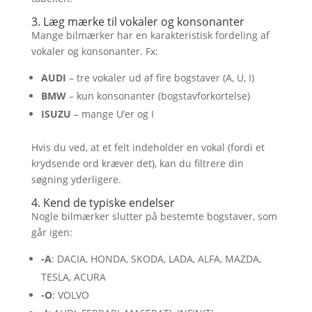
3. Læg mærke til vokaler og konsonanter
Mange bilmærker har en karakteristisk fordeling af
vokaler og konsonanter. Fx:
AUDI
– tre vokaler ud af fire bogstaver (A, U, I)
BMW
– kun konsonanter (bogstavforkortelse)
ISUZU
– mange U’er og I
Hvis du ved, at et felt indeholder en vokal (fordi et
krydsende ord kræver det), kan du filtrere din
søgning yderligere.
4. Kend de typiske endelser
Nogle bilmærker slutter på bestemte bogstaver, som
går igen:
-A
: DACIA, HONDA, SKODA, LADA, ALFA, MAZDA,
TESLA, ACURA
-O
: VOLVO