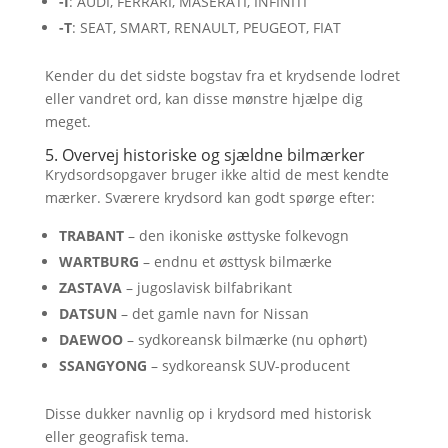
-I
: AUDI, FERRARI, MASERATI, INFINITI
-T
: SEAT, SMART, RENAULT, PEUGEOT, FIAT
Kender du det sidste bogstav fra et krydsende lodret
eller vandret ord, kan disse mønstre hjælpe dig
meget.
5. Overvej historiske og sjældne bilmærker
Krydsordsopgaver bruger ikke altid de mest kendte
mærker. Sværere krydsord kan godt spørge efter:
TRABANT
– den ikoniske østtyske folkevogn
WARTBURG
– endnu et østtysk bilmærke
ZASTAVA
– jugoslavisk bilfabrikant
DATSUN
– det gamle navn for Nissan
DAEWOO
– sydkoreansk bilmærke (nu ophørt)
SSANGYONG
– sydkoreansk SUV-producent
Disse dukker navnlig op i krydsord med historisk
eller geografisk tema.