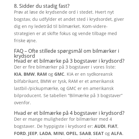
8. Sidder du stadig fast?
Prøv at løse de krydsende ord i stedet. Hvert nyt
bogstav, du udfylder et andet sted i krydsordet, giver
dig en ny ledetråd til bilmærket. Kom-videre-
strategien er at skifte fokus og vende tilbage med
friske øjne.
FAQ – Ofte stillede spørgsmål om bilmærker i
krydsord
Hvad er et bilmærke på 3 bogstaver i krydsord?
Der er fire bilmærker på 3 bogstaver i vores liste:
KIA
,
BMW
,
RAM
og
GMC
. KIA er en sydkoreansk
bilfabrikant, BMW er tysk, RAM er et amerikansk
lastbil-/pickupmærke, og GMC er en amerikansk
bilproducent. Se tabellen “Bilmærke på 3 bogstaver”
ovenfor.
Hvad er et bilmærke på 4 bogstaver i krydsord?
Der er mange muligheder for bilmærker med 4
bogstaver. De hyppigste i krydsord er:
AUDI
,
FIAT
,
FORD
,
JEEP
,
LADA
,
MINI
,
OPEL
,
SAAB
,
SEAT
og
ALFA
.