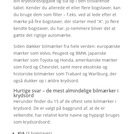
din krydsordsopgave og slå op i den tilsvarende
tabel. Kender du allerede et eller flere bogstaver, kan
du bruge dem som filter – f.eks. ved at lede efter et
mærke på fire bogstaver, der starter med “A”. Jo flere
kendte bogstaver, du har, jo nemmere bliver det at
gætte det rigtige automærke.
Siden dækker bilmærker fra hele verden: europæiske
mærker som Volvo, Peugeot og BMW, japanske
mærker som Toyota og Honda, amerikanske mærker
som Ford og Chevrolet, samt mere eksotiske og
historiske bilmærker som Trabant og Wartburg, der
også dukker op i ældre krydsord.
Hurtige svar – de mest almindelige bilmærker i
krydsord
Herunder finder du 15 af de oftest sete bilmærker i
krydsord. De er valgt på baggrund af, at de er
velkendte, har relativt korte navne og hyppigt bruges
som krydsordsord:
KIA
(3 bogstaver)