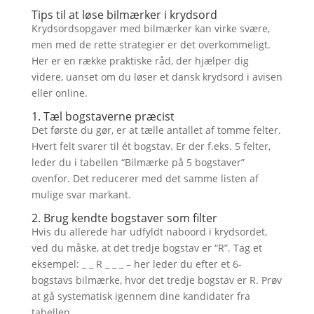
Tips til at løse bilmærker i krydsord
Krydsordsopgaver med bilmærker kan virke svære,
men med de rette strategier er det overkommeligt.
Her er en række praktiske råd, der hjælper dig
videre, uanset om du løser et dansk krydsord i avisen
eller online.
1. Tæl bogstaverne præcist
Det første du gør, er at tælle antallet af tomme felter.
Hvert felt svarer til ét bogstav. Er der f.eks. 5 felter,
leder du i tabellen “Bilmærke på 5 bogstaver”
ovenfor. Det reducerer med det samme listen af
mulige svar markant.
2. Brug kendte bogstaver som filter
Hvis du allerede har udfyldt naboord i krydsordet,
ved du måske, at det tredje bogstav er “R”. Tag et
eksempel: _ _ R _ _ _ – her leder du efter et 6-
bogstavs bilmærke, hvor det tredje bogstav er R. Prøv
at gå systematisk igennem dine kandidater fra
tabellen.