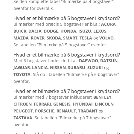
Se den komplette tabel “Bilmærke på 4 bogstaver”
ovenfor for overblik.
Hvad er et bilmærke på 5 bogstaver i krydsord?
Bilmærker med præcis 5 bogstaver er bl.a.:
ACURA
,
BUICK
,
DACIA
,
DODGE
,
HONDA
,
ISUZU
,
LEXUS
,
MAZDA
,
ROVER
,
SKODA
,
SMART
,
TESLA
og
VOLVO
.
Se tabellen “Bilmærke på 5 bogstaver” ovenfor.
Hvad er et bilmærke på 6 bogstaver i krydsord?
Med 6 bogstaver finder du bl.a.:
DAEWOO
,
DATSUN
,
JAGUAR
,
LANCIA
,
NISSAN
,
SUBARU
,
SUZUKI
og
TOYOTA
. Slå op i tabellen “Bilmærke på 6 bogstaver”
ovenfor.
Hvad er et bilmærke på 7 bogstaver i krydsord?
Bilmærker med 7 bogstaver inkluderer:
BENTLEY
,
CITROEN
,
FERRARI
,
GENESIS
,
HYUNDAI
,
LINCOLN
,
PEUGEOT
,
PORSCHE
,
RENAULT
,
TRABANT
og
ZASTAVA
. Se tabellen “Bilmærke på 7 bogstaver”
ovenfor.