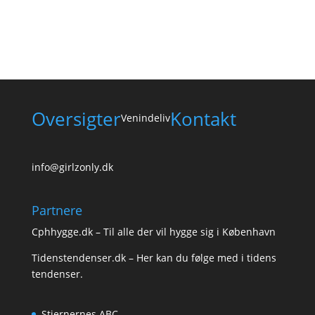
Oversigter
Kontakt
Venindeliv
info@girlzonly.dk
Partnere
Cphhygge.dk
– Til alle der vil hygge sig i København
Tidenstendenser.dk
– Her kan du følge med i tidens
tendenser.
Stjernernes ABC