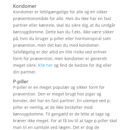
Kondomer
Kondomer er lettilgængelige for alle og en sikker
præventionsmåde for alle. Hvis du ikke har en fast
partner eller kæreste, skal du sikre dig, at du undgår
kønssygdomme. Dette kan du f.eks. ikke være sikker
på, hvis du bruger p-piller eller hormonspiral som
prævention, men det kan du med kondomer.
Selvfølgelig er der altid en lille risiko ved enhver
form for prævention, men kondomer er generelt
meget sikre.
Klik her
og find de bedste for dig eller
din partner.
P-piller
P-piller er en meget populær og sikker form for
prævention. Den er meget brugt hos piger og
kvinder, der har en fast partner. En ulempe ved p-
piller er nemlig, at de ikke beskytter mod
kønssygdomme. Til gengæld er de lette at tage og
kræver ikke meget. For at få lov til at tage p-piller skal
man til en samtale ved lægen. Det er dog de