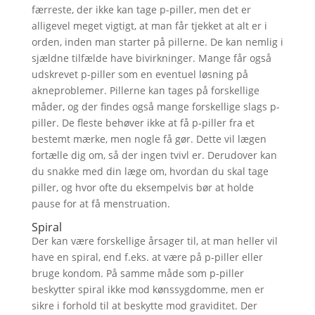
færreste, der ikke kan tage p-piller, men det er
alligevel meget vigtigt, at man får tjekket at alt er i
orden, inden man starter på pillerne. De kan nemlig i
sjældne tilfælde have bivirkninger. Mange får også
udskrevet p-piller som en eventuel løsning på
akneproblemer. Pillerne kan tages på forskellige
måder, og der findes også mange forskellige slags p-
piller. De fleste behøver ikke at få p-piller fra et
bestemt mærke, men nogle få gør. Dette vil lægen
fortælle dig om, så der ingen tvivl er. Derudover kan
du snakke med din læge om, hvordan du skal tage
piller, og hvor ofte du eksempelvis bør at holde
pause for at få menstruation.
Spiral
Der kan være forskellige årsager til, at man heller vil
have en spiral, end f.eks. at være på p-piller eller
bruge kondom. På samme måde som p-piller
beskytter spiral ikke mod kønssygdomme, men er
sikre i forhold til at beskytte mod graviditet. Der