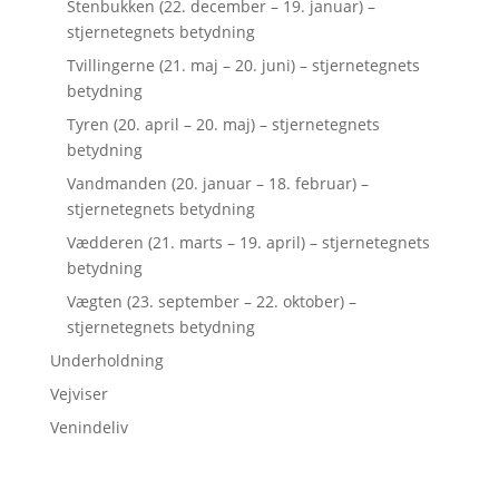
Stenbukken (22. december – 19. januar) –
stjernetegnets betydning
Tvillingerne (21. maj – 20. juni) – stjernetegnets
betydning
Tyren (20. april – 20. maj) – stjernetegnets
betydning
Vandmanden (20. januar – 18. februar) –
stjernetegnets betydning
Vædderen (21. marts – 19. april) – stjernetegnets
betydning
Vægten (23. september – 22. oktober) –
stjernetegnets betydning
Underholdning
Vejviser
Venindeliv