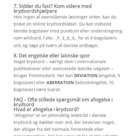
7. Sidder du fast? Kom videre med
krydsordshjælpere
Hvis ingen af ovenstående løsninger virker, kan du
prøve en online krydsordsløser. Du kan indtaste
kendte bogstaver med punktum eller understregning
som wildcard, f.eks.
for et 9-bogstavers-
_F_I_E_S_
ord, og søge på tværs af danske ordbøger.
8. Det engelske eller latinske spor
Nogle krydsord – særligt dem i internationale
publikationer eller avancerede danske udgaver –
bruger fremmedord. Her kan
DEVIATION
(engelsk, 9
bogstaver) eller
ABERRATION
(latinsk/engelsk, 10
bogstaver) være svaret.
FAQ – Ofte stillede spørgsmål om afvigelse i
krydsord
Hvad er afvigelse i krydsord?
“Afvigelse” er en almindelig ledetråd i danske
krydsord og dækker over ord, der beskriver noget,
der afviger fra det normale, forventede eller