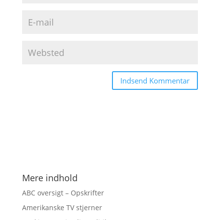
Mere indhold
ABC oversigt – Opskrifter
Amerikanske TV stjerner