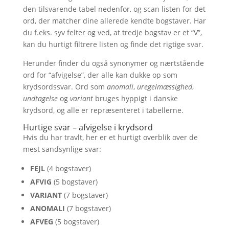
den tilsvarende tabel nedenfor, og scan listen for det
ord, der matcher dine allerede kendte bogstaver. Har
du f.eks. syv felter og ved, at tredje bogstav er et “V”,
kan du hurtigt filtrere listen og finde det rigtige svar.
Herunder finder du også synonymer og nærtstående
ord for “afvigelse”, der alle kan dukke op som
krydsordssvar. Ord som
anomali
,
uregelmæssighed
,
undtagelse
og
variant
bruges hyppigt i danske
krydsord, og alle er repræsenteret i tabellerne.
Hurtige svar – afvigelse i krydsord
Hvis du har travlt, her er et hurtigt overblik over de
mest sandsynlige svar:
FEJL
(4 bogstaver)
AFVIG
(5 bogstaver)
VARIANT
(7 bogstaver)
ANOMALI
(7 bogstaver)
AFVEG
(5 bogstaver)