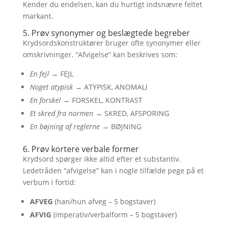
Kender du endelsen, kan du hurtigt indsnævre feltet
markant.
5. Prøv synonymer og beslægtede begreber
Krydsordskonstruktører bruger ofte synonymer eller
omskrivninger. “Afvigelse” kan beskrives som:
En fejl
→ FEJL
Noget atypisk
→ ATYPISK, ANOMALI
En forskel
→ FORSKEL, KONTRAST
Et skred fra normen
→ SKRED, AFSPORING
En bøjning af reglerne
→ BØJNING
6. Prøv kortere verbale former
Krydsord spørger ikke altid efter et substantiv.
Ledetråden “afvigelse” kan i nogle tilfælde pege på et
verbum i fortid:
AFVEG
(han/hun afveg – 5 bogstaver)
AFVIG
(imperativ/verbalform – 5 bogstaver)