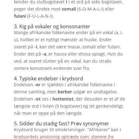
kender du slutbogstavet
I
i et ord på seks bogstaver,
peger det direkte mod
somali
(S-O-M-A-L-I) eller
fulani
(F-U-L-A-N-I).
3. Kig på vokaler og konsonanter
Mange afrikanske folkenavne ender på en vokal (a, i,
u), hvilket er et nyttigt mønster at huske. Ender
svaret på
-i
, kan det være masai, somali eller fulani.
Ender det på
-a
, er hausa eller xhosa oplagt. Hvis du
ved, at svaret slutter på en vokal, kan du straks
sortere konsonant-endende svar fra.
4. Typiske endelser i krydsord
Endelsen
-er
er sjælden i afrikanske folkenavne i
denne samling, men
berber
udgør en undtagelse.
Endelsen
-ot
ses i
hottentot
, der desuden er et af de
længste ord i listen (9 bogstaver) og let genkendeligt,
når man er oppe på den længde.
5. Sidder du stadig fast? Prøv synonymer
Krydsord bruger tit omskrivninger. “Afrikaner” kan i
krydsordets anvisning optræde som:
stamme fra