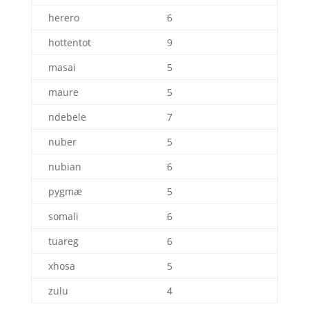
herero
6
hottentot
9
masai
5
maure
5
ndebele
7
nuber
5
nubian
6
pygmæ
5
somali
6
tuareg
6
xhosa
5
zulu
4