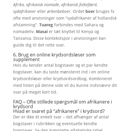
Afrika
,
afrikansk nomade
,
afrikansk folkefærd
,
sydafrikaner
eller
ørkenbeboer
. Ordet
boer
bruges fx
ofte med anvisninger som “sydafrikaner af hollandsk
afstamning”.
Tuareg
forbindes med Sahara og
nomadeliv.
Masai
er tæt knyttet til Kenya og
Tanzania. Disse kontekstspor i anvisningen kan
guide dig til det rette svar.
6. Brug en online krydsordsløser som
supplement
Hvis du kender antal bogstaver og et par kendte
bogstaver, kan du taste mønsteret ind i en online
krydsordsløser eller krydsordsordbog. Kombineret
med listen på denne side vil du kunne indsnævre dit
svar på meget kort tid.
FAQ – Ofte stillede spørgsmål om afrikanere i
krydsord
Hvad er svaret på “afrikanere” i krydsord?
Der er ikke ét enkelt svar – det afhænger af antal
bogstaver i rubrikken og eventuelle kendte
bogstaver. Se den komplette alfabetiske tabel