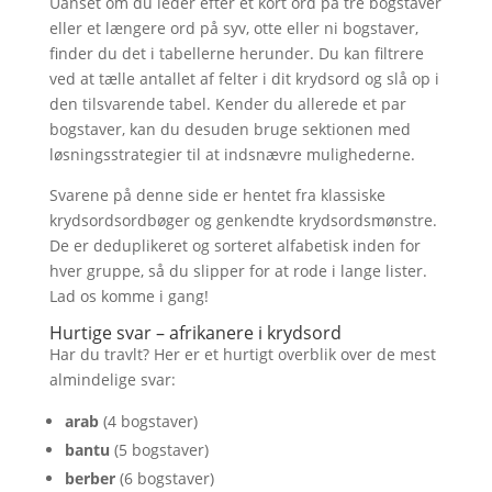
Uanset om du leder efter et kort ord på tre bogstaver
eller et længere ord på syv, otte eller ni bogstaver,
finder du det i tabellerne herunder. Du kan filtrere
ved at tælle antallet af felter i dit krydsord og slå op i
den tilsvarende tabel. Kender du allerede et par
bogstaver, kan du desuden bruge sektionen med
løsningsstrategier til at indsnævre mulighederne.
Svarene på denne side er hentet fra klassiske
krydsordsordbøger og genkendte krydsordsmønstre.
De er deduplikeret og sorteret alfabetisk inden for
hver gruppe, så du slipper for at rode i lange lister.
Lad os komme i gang!
Hurtige svar – afrikanere i krydsord
Har du travlt? Her er et hurtigt overblik over de mest
almindelige svar:
arab
(4 bogstaver)
bantu
(5 bogstaver)
berber
(6 bogstaver)