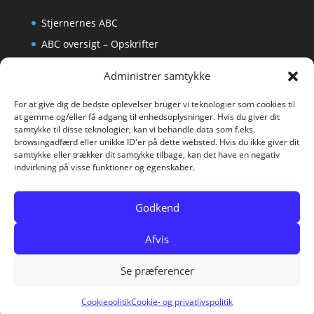
Stjernernes ABC
ABC oversigt – Opskrifter
Krydsord
Administrer samtykke
Om os
For at give dig de bedste oplevelser bruger vi teknologier som cookies til
at gemme og/eller få adgang til enhedsoplysninger. Hvis du giver dit
samtykke til disse teknologier, kan vi behandle data som f.eks.
browsingadfærd eller unikke ID'er på dette websted. Hvis du ikke giver dit
samtykke eller trækker dit samtykke tilbage, kan det have en negativ
indvirkning på visse funktioner og egenskaber.
Godkend
Afvis
Se præferencer
GirlzOnly er en del af KH Medier, Vesterbrogade 20,
1620 Kbh V
Cookiepolitik
Cookie- og privatlivspolitik