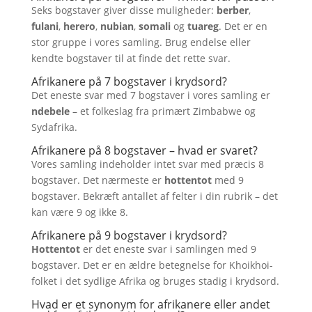
Seks bogstaver giver disse muligheder:
berber
,
fulani
,
herero
,
nubian
,
somali
og
tuareg
. Det er en
stor gruppe i vores samling. Brug endelse eller
kendte bogstaver til at finde det rette svar.
Afrikanere på 7 bogstaver i krydsord?
Det eneste svar med 7 bogstaver i vores samling er
ndebele
– et folkeslag fra primært Zimbabwe og
Sydafrika.
Afrikanere på 8 bogstaver – hvad er svaret?
Vores samling indeholder intet svar med præcis 8
bogstaver. Det nærmeste er
hottentot
med 9
bogstaver. Bekræft antallet af felter i din rubrik – det
kan være 9 og ikke 8.
Afrikanere på 9 bogstaver i krydsord?
Hottentot
er det eneste svar i samlingen med 9
bogstaver. Det er en ældre betegnelse for Khoikhoi-
folket i det sydlige Afrika og bruges stadig i krydsord.
Hvad er et synonym for afrikanere eller andet