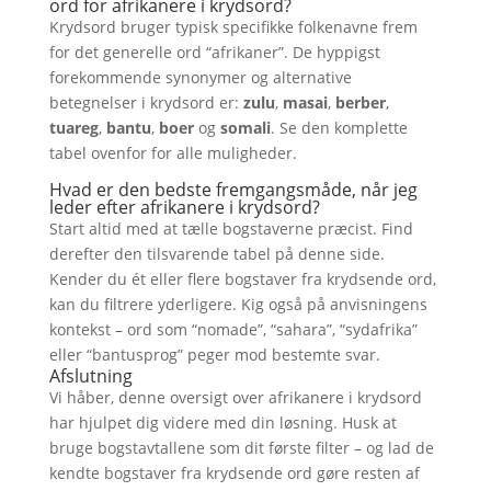
ord for afrikanere i krydsord?
Krydsord bruger typisk specifikke folkenavne frem
for det generelle ord “afrikaner”. De hyppigst
forekommende synonymer og alternative
betegnelser i krydsord er:
zulu
,
masai
,
berber
,
tuareg
,
bantu
,
boer
og
somali
. Se den komplette
tabel ovenfor for alle muligheder.
Hvad er den bedste fremgangsmåde, når jeg
leder efter afrikanere i krydsord?
Start altid med at tælle bogstaverne præcist. Find
derefter den tilsvarende tabel på denne side.
Kender du ét eller flere bogstaver fra krydsende ord,
kan du filtrere yderligere. Kig også på anvisningens
kontekst – ord som “nomade”, “sahara”, “sydafrika”
eller “bantusprog” peger mod bestemte svar.
Afslutning
Vi håber, denne oversigt over afrikanere i krydsord
har hjulpet dig videre med din løsning. Husk at
bruge bogstavtallene som dit første filter – og lad de
kendte bogstaver fra krydsende ord gøre resten af