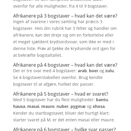
ovenfor for alle muligheder, fra 4 til 9 bogstaver.
Afrikanere på 3 bogstaver – hvad kan det være?
Ingen af svarene i vores samling har præcis 3
bogstaver. Hvis din rubrik har 3 felter og handler om
afrikanere, kan det dreje sig om en forkortelse eller
et meget sjældent krydsordssvar, som ikke er med i
denne liste. Prøv at tjekke de krydsende ord igen for
at bekræfte bogstaltallet.
Afrikanere på 4 bogstaver – hvad kan det være?
Der er tre svar med 4 bogstaver:
arab
,
boer
og
zulu
.
Se 4-bogstaverstabellen ovenfor. Brug kendte
bogstaver til at afgøre, hvilket der passer.
Afrikanere på 5 bogstaver – hvad er svaret?
Med 5 bogstaver har du flest muligheder:
bantu
,
hausa
,
masai
,
maure
,
nuber
,
pygmæ
og
xhosa
.
Kender du startbogstavet, bliver det hurtigt klart:
starter svaret på M, er det enten masai eller maure.
Afrikanere på 6 bogstaver – hvilke svar passer?