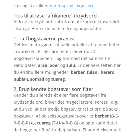
Læs også artiklen
bantusprog i krydsord
Tips til at løse “afrikanere” i krydsord
At løse en krydsordsrubrik om afrikanere kræver lidt
strategi. Her er de bedste fremgangsmåder:
1. Tæl bogstaverne præcist
Det første du gør, er at tælle antallet af tomme felter
i rubrikken. Er der fire felter, leder du i 4-
bogstaverstabellen – og har med det samme tre
kandidater:
arab
,
boer
og
zulu
. Er der seks felter, har
du endnu flere muligheder:
berber
,
fulani
,
herero
,
nubian
,
somali
og
tuareg
.
2. Brug kendte bogstaver som filter
Kender du allerede ét eller flere bogstaver fra
krydsende ord, bliver det meget lettere. Forestil dig,
at du ved, at det tredje bogstav er
R
i et ord på seks
bogstaver. Af de seksbogstavers-svar er
berber
(B-E-
R-B-E-R) og
tuareg
(T-U-A-R-E-G) oplagte kandidater,
da begge har R på tredjepladsen. Et andet eksempel: