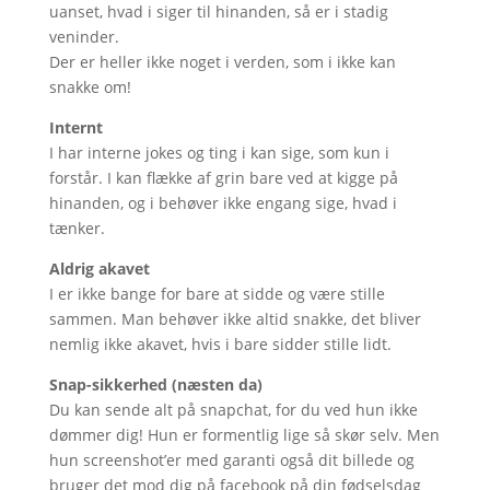
uanset, hvad i siger til hinanden, så er i stadig
veninder.
Der er heller ikke noget i verden, som i ikke kan
snakke om!
Internt
I har interne jokes og ting i kan sige, som kun i
forstår. I kan flække af grin bare ved at kigge på
hinanden, og i behøver ikke engang sige, hvad i
tænker.
Aldrig akavet
I er ikke bange for bare at sidde og være stille
sammen. Man behøver ikke altid snakke, det bliver
nemlig ikke akavet, hvis i bare sidder stille lidt.
Snap-sikkerhed (næsten da)
Du kan sende alt på snapchat, for du ved hun ikke
dømmer dig! Hun er formentlig lige så skør selv. Men
hun screenshot’er med garanti også dit billede og
bruger det mod dig på facebook på din fødselsdag