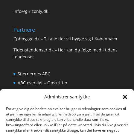
info@girlzonly.dk
Partnere
Cphhygge.dk
– Til alle der vil hygge sig i København
Tidenstendenser.dk
– Her kan du følge med i tidens
tendenser.
Stjernernes ABC
ABC oversigt – Opskrifter
Krydsord
Administrer samtykke
Om os
For at give dig de bedste oplevelser bruger vi teknologier som cookies til
at gemme og/eller få adgang til enhedsoplysninger. Hvis du giver dit
samtykke til disse teknologier, kan vi behandle data som f.eks.
browsingadfærd eller unikke ID'er på dette websted. Hvis du ikke giver dit
samtykke eller trækker dit samtykke tilbage, kan det have en negativ