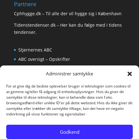
Partnere
Cphhygge.dk
– Til alle der vil hygge sig i København
Tidenstendenser.dk
– Her kan du følge med i tidens
tendenser.
Stjernernes ABC
ABC oversigt – Opskrifter
Krydsord
Administrer samtykke
Om os
For at give dig de bedste oplevelser bruger vi teknologier som cookies til
at gemme og/eller få adgang til enhedsoplysninger. Hvis du giver dit
samtykke til disse teknologier, kan vi behandle data som f.eks.
browsingadfærd eller unikke ID'er på dette websted. Hvis du ikke giver dit
samtykke eller trækker dit samtykke tilbage, kan det have en negativ
indvirkning på visse funktioner og egenskaber.
Godkend