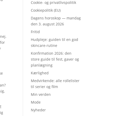
Cookie- og privatlivspolitik
Cookiepolitik (EU)
Dagens horoskop — mandag
den 3. august 2026
Fritid
nej.
Hudpleje: guiden til en god
rfor
skincare-rutine
0
Konfirmation 2026: den
store guide til fest, gaver og
planlægning
Kærlighed
ke
Medvirkende: alle rollelister
kan?
til serier og film
ig,
Min verden
Mode
E
Nyheder
ig