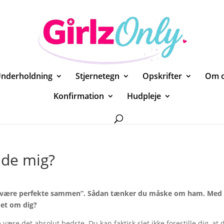
nderholdning
Stjernetegn
Opskrifter
Om 
Konfirmation
Hudpleje
ide mig?
ille være perfekte sammen”. Sådan tænker du måske om ham. Med
det om dig?
 være det absolut bedste. Du kan faktisk slet ikke forestille dig, at 