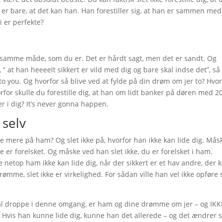
r bare, at det kan han. Han forestiller sig, at han er sammen med
i er perfekte?
 på samme måde, som du er. Det er hårdt sagt, men det er sandt. Og
 at han heeeelt sikkert er vild med dig og bare skal indse det”, så 
into you. Og hvorfor så blive ved at fylde på din drøm om jer to? Hvo
orfor skulle du forestille dig, at han om lidt banker på døren med 2
er i dig? It’s never gonna happen.
 selv
e mere på ham? Og slet ikke på, hvorfor han ikke kan lide dig. Mås
 er forelsket. Og måske ved han slet ikke, du er forelsket i ham.
 netop ham ikke kan lide dig, når der sikkert er et hav andre, der 
ømme, slet ikke er virkelighed. For sådan ville han vel ikke opføre s
 skal droppe i denne omgang, er ham og dine drømme om jer – og IKK
d. Hvis han kunne lide dig, kunne han det allerede – og det ændrer s