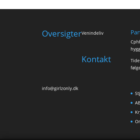
Oversigter
Par
Venindeliv
Cph
hygg
Kontakt
Tide
følg
info@girlzonly.dk
St
AB
Kr
O