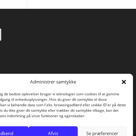
Administrer samtykke
dig de bedste oplevelser bruger vi teknologier som cookies til at gemme
adgang til enhedsoplysninger. Hvis du giver dit samtykke til disse
 kan vi behandle data som f.eks. browsingadfærd eller unikke ID'er på dette
s du ikke giver dit samtykke eller trækker dit samtykke tilbage, kan det
tiv indvirkning på visse funktioner og egenskaber.
dkend
Afvis
Se præferencer