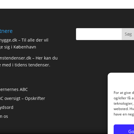
tnere
hygge.dk
– Til alle der vil
e sig i København
nstendenser.dk
– Her kan du
e med i tidens tendenser.
jernernes ABC
For at give 
C oversigt – Opskrifter
og/eller få 
teknologier,
ydsord
websted. Hvi
have en nega
m os
Go