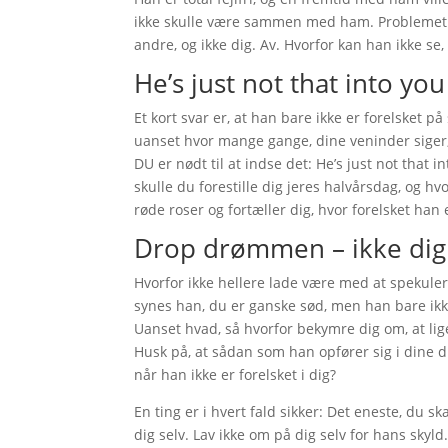
ikke skulle være sammen med ham. Problemet e
andre, og ikke dig. Av. Hvorfor kan han ikke se, 
He’s just not that into you
Et kort svar er, at han bare ikke er forelsket
uanset hvor mange gange, dine veninder siger, ”
DU er nødt til at indse det: He’s just not that 
skulle du forestille dig jeres halvårsdag, og hv
røde roser og fortæller dig, hvor forelsket han 
Drop drømmen – ikke dig
Hvorfor ikke hellere lade være med at spekuler
synes han, du er ganske sød, men han bare ikke
Uanset hvad, så hvorfor bekymre dig om, at lige
Husk på, at sådan som han opfører sig i dine dr
når han ikke er forelsket i dig?
En ting er i hvert fald sikker: Det eneste, du
dig selv. Lav ikke om på dig selv for hans skyl