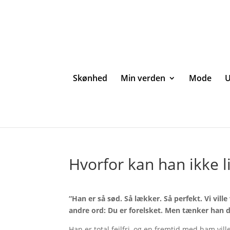
Skønhed
Min verden
Mode
U
Hvorfor kan han ikke l
“Han er så sød. Så lækker. Så perfekt. Vi v
andre ord: Du er forelsket. Men tænker han 
Han er total fejlfri, og en fremtid med ham ville