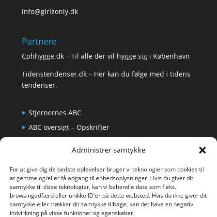
info@girlzonly.dk
Partnere
Cphhygge.dk
– Til alle der vil hygge sig i København
Tidenstendenser.dk
– Her kan du følge med i tidens
tendenser.
Stjernernes ABC
ABC oversigt – Opskrifter
Krydsord
Administrer samtykke
Om os
For at give dig de bedste oplevelser bruger vi teknologier som cookies til
at gemme og/eller få adgang til enhedsoplysninger. Hvis du giver dit
samtykke til disse teknologier, kan vi behandle data som f.eks.
browsingadfærd eller unikke ID'er på dette websted. Hvis du ikke giver dit
samtykke eller trækker dit samtykke tilbage, kan det have en negativ
indvirkning på visse funktioner og egenskaber.