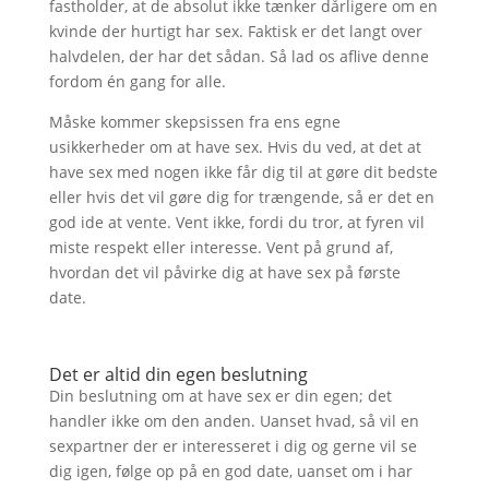
fastholder, at de absolut ikke tænker dårligere om en
kvinde der hurtigt har sex. Faktisk er det langt over
halvdelen, der har det sådan. Så lad os aflive denne
fordom én gang for alle.
Måske kommer skepsissen fra ens egne
usikkerheder om at have sex. Hvis du ved, at det at
have sex med nogen ikke får dig til at gøre dit bedste
eller hvis det vil gøre dig for trængende, så er det en
god ide at vente. Vent ikke, fordi du tror, ​​at fyren vil
miste respekt eller interesse. Vent på grund af,
hvordan det vil påvirke dig at have sex på første
date.
Det er altid din egen beslutning
Din beslutning om at have sex er din egen; det
handler ikke om den anden. Uanset hvad, så vil en
sexpartner der er interesseret i dig og gerne vil se
dig igen, følge op på en god date, uanset om i har