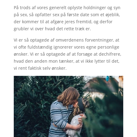
På trods af vores generelt oplyste holdninger og syn
på sex, så opfatter sex på første date som et øjeblik,
der kommer til at afgøre jeres fremtid, og derfor
grubler vi over hvad det rette træk er.
Vi er så optagede af omverdenens forventninger, at
vi ofte fuldstændig ignorerer vores egne personlige
ønsker. Vi er så optagede af at forsøge at dechifrere,
hvad den anden mon tænker, at vi ikke lytter til det,
vi rent faktisk selv ønsker.