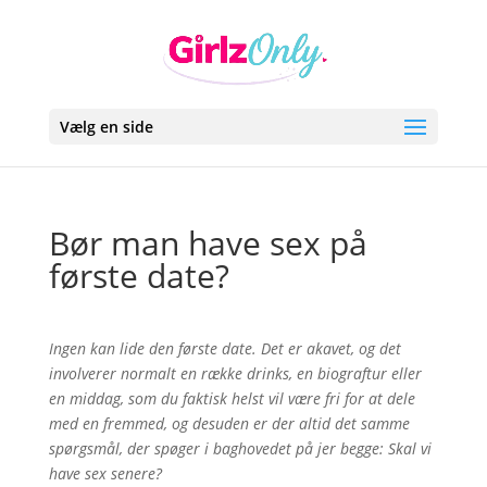
Vælg en side
Bør man have sex på
første date?
Ingen kan lide den første date. Det er akavet, og det
involverer normalt en række drinks, en biograftur eller
en middag, som du faktisk helst vil være fri for at dele
med en fremmed, og desuden er der altid det samme
spørgsmål, der spøger i baghovedet på jer begge: Skal vi
have sex senere?