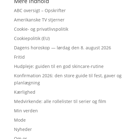
Mere indhold
ABC oversigt – Opskrifter
Amerikanske TV stjerner
Cookie- og privatlivspolitik
Cookiepolitik (EU)
Dagens horoskop — lørdag den 8. august 2026
Fritid
Hudpleje: guiden til en god skincare-rutine
Konfirmation 2026: den store guide til fest, gaver og
planlægning
Kærlighed
Medvirkende: alle rollelister til serier og film
Min verden
Mode
Nyheder
Om os