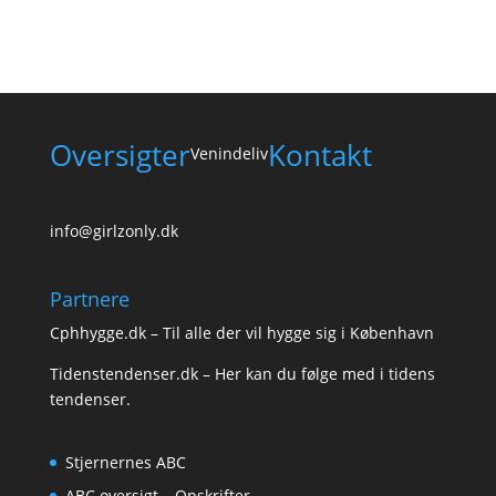
Oversigter
Kontakt
Venindeliv
info@girlzonly.dk
Partnere
Cphhygge.dk
– Til alle der vil hygge sig i København
Tidenstendenser.dk
– Her kan du følge med i tidens
tendenser.
Stjernernes ABC
ABC oversigt – Opskrifter