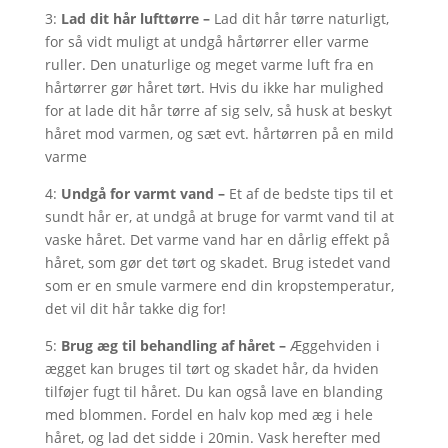
3:
Lad dit hår lufttørre –
Lad dit hår tørre naturligt,
for så vidt muligt at undgå hårtørrer eller varme
ruller. Den unaturlige og meget varme luft fra en
hårtørrer gør håret tørt. Hvis du ikke har mulighed
for at lade dit hår tørre af sig selv, så husk at beskyt
håret mod varmen, og sæt evt. hårtørren på en mild
varme
4:
Undgå for varmt vand –
Et af de bedste tips til et
sundt hår er, at undgå at bruge for varmt vand til at
vaske håret. Det varme vand har en dårlig effekt på
håret, som gør det tørt og skadet. Brug istedet vand
som er en smule varmere end din kropstemperatur,
det vil dit hår takke dig for!
5:
Brug æg til behandling af håret –
Æggehviden i
ægget kan bruges til tørt og skadet hår, da hviden
tilføjer fugt til håret. Du kan også lave en blanding
med blommen. Fordel en halv kop med æg i hele
håret, og lad det sidde i 20min. Vask herefter med