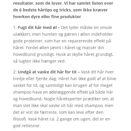
resultater, som de lover. Vi har samlet listen over
de 6 bedste hårtips og tricks, som ikke kræver
hverken dyre eller fine produkter
1:
Fugt dit hår med øl –
Det lyder måske en smule
ulækkert, men humlen og gæren i øllen indeholder
gode proteiner, som har en reparerende effekt på
håret. Fordel øllen jævnt i håret og massér din
hovedbund grundigt. Husk at skylle håret grundigt,
så lugten ikke hænger ved.
2:
Undgå at vaske dit hår for tit –
Vask dit hår hver
tredje eller fjerde dag. Håret har ikke godt af at blive
vasket for tit, og samtidigt kan brugen af for meget
shampoo have en ødelæggende effekt på både hår
og hovedbund. Nogle håreksperter prædiker om, at
man slet ikke skal vaske sit hår med shampoo, men
det er vist de færreste, som kan leve efter den
filosofi. Vask håret ca. 2 gange om ugen, det er en
god rettesnor.