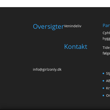
Oversigter
Par
Venindeliv
Cph
hygg
Kontakt
Tide
følg
info@girlzonly.dk
St
AB
Kr
O