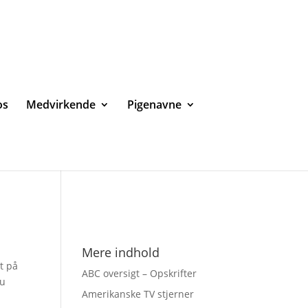
os
Medvirkende
Pigenavne
Mere indhold
t på
ABC oversigt – Opskrifter
du
Amerikanske TV stjerner