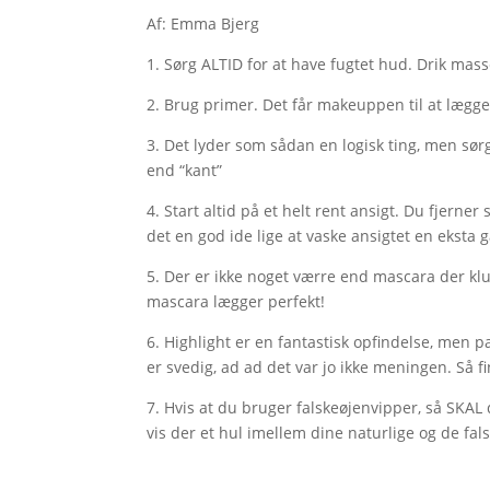
Af: Emma Bjerg
1. Sørg ALTID for at have fugtet hud. Drik ma
2. Brug primer. Det får makeuppen til at lægg
3. Det lyder som sådan en logisk ting, men sør
end “kant”
4. Start altid på et helt rent ansigt. Du fjerne
det en god ide lige at vaske ansigtet en ekst
5. Der er ikke noget værre end mascara der klu
mascara lægger perfekt!
6. Highlight er en fantastisk opfindelse, men p
er svedig, ad ad det var jo ikke meningen. Så 
7. Hvis at du bruger falskeøjenvipper, så SKAL
vis der et hul imellem dine naturlige og de fal