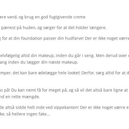
ssere vand, og brug en god fugtgivende creme
e pænest på huden, og sørger for at det holder længere.
g for at din foundation passer din hudfarve! Der er ikke noget værr
r selvfølgelig altid din makeup, inden du går i seng. Men derud over 
a gang inden du lægger din næste makeup.
mper, det kan bare ødelægge hele looket! Derfor, sørg altid for at 
as på! Du kan nemt få for meget på, og så vil det altså bare ligne at
find en rette mængde.
 de altså sidde helt inde ved vippekanten! Der er ikke noget værre 
ske, så hellere ingen fake…