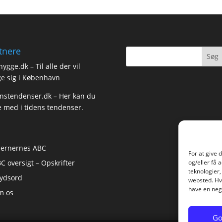
tnere
hygge.dk
– Til alle der vil
e sig i København
nstendenser.dk
– Her kan du
e med i tidens tendenser.
jernernes ABC
For at give 
C oversigt – Opskrifter
og/eller få 
teknologier,
ydsord
websted. Hvi
have en nega
m os
Go