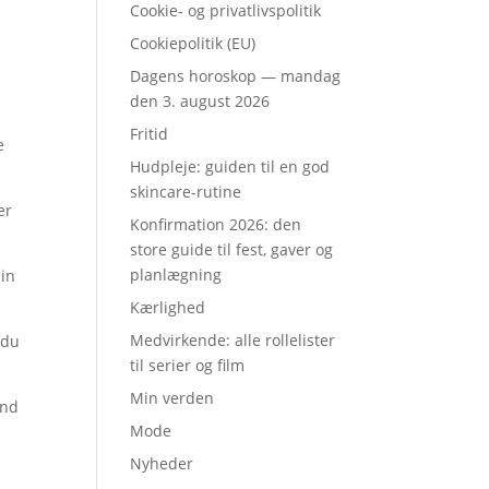
Cookie- og privatlivspolitik
Cookiepolitik (EU)
Dagens horoskop — mandag
den 3. august 2026
Fritid
e
Hudpleje: guiden til en god
skincare-rutine
er
Konfirmation 2026: den
store guide til fest, gaver og
planlægning
din
Kærlighed
Medvirkende: alle rollelister
 du
til serier og film
Min verden
end
Mode
Nyheder