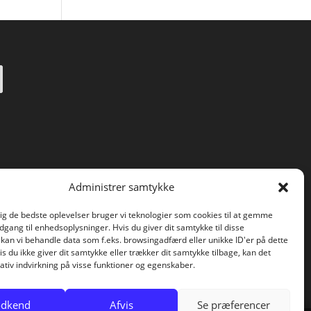
Administrer samtykke
dig de bedste oplevelser bruger vi teknologier som cookies til at gemme
adgang til enhedsoplysninger. Hvis du giver dit samtykke til disse
 kan vi behandle data som f.eks. browsingadfærd eller unikke ID'er på dette
s du ikke giver dit samtykke eller trækker dit samtykke tilbage, kan det
tiv indvirkning på visse funktioner og egenskaber.
dkend
Afvis
Se præferencer