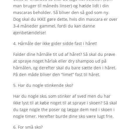
man bruger til måneds linser) og hælde lidt i din
mascaras beholder. Så bliver den så god som ny.
Dog skal du IKKE gøre dette, hvis din mascara er over
3-4 måneder gammel, fordi du kan danne
øjenbetændelse!
4. Hårnåle der ikke gider sidde fast i håret!
Falder dine hårnåle tit ud af håret? Så skal du prøve
at spraye noget hårlak eller dry shampoo ud på
hårnålen, og derefter skal du bare sætte den i håret.
På den måde bliver den “limet” fast til håret.
5. Har du nogle stinkende sko?
Har du nogle sko, som stinker af sved men du har
ikke lyst til at købe noget til at spraye i skoen? Så skal
du tage nogle the poser og lægge dem ned i skoen i
nogle timer. Herefter burde dine sko være lugt frie.
6. For små sko?