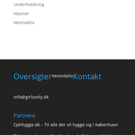
Underholdning
Vejviser
Venindeliv
Oversigter
Kontakt
Venindeliv
info@girlzonly.dk
Partnere
Cphhygge.dk
– Til alle der vil hygge sig i København