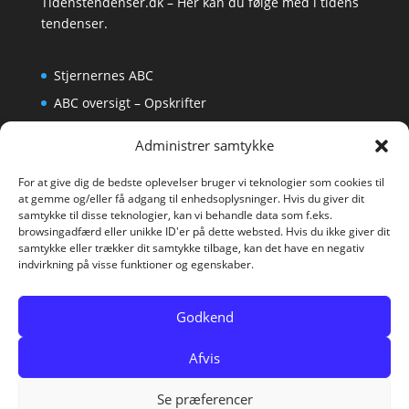
Tidenstendenser.dk
– Her kan du følge med i tidens
tendenser.
Stjernernes ABC
ABC oversigt – Opskrifter
Krydsord
Administrer samtykke
Om os
For at give dig de bedste oplevelser bruger vi teknologier som cookies til
at gemme og/eller få adgang til enhedsoplysninger. Hvis du giver dit
samtykke til disse teknologier, kan vi behandle data som f.eks.
browsingadfærd eller unikke ID'er på dette websted. Hvis du ikke giver dit
samtykke eller trækker dit samtykke tilbage, kan det have en negativ
indvirkning på visse funktioner og egenskaber.
Godkend
Afvis
Se præferencer