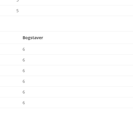
5
Bogstaver
6
6
6
6
6
6