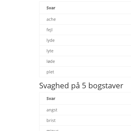
Svar
ache
fejl
lyde
lyte
løde
plet
Svaghed på 5 bogstaver
Svar
angst
brist
minus