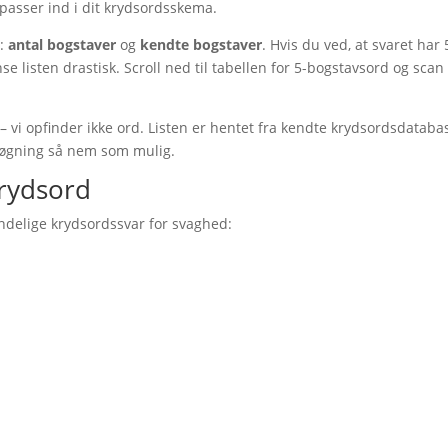
 passer ind i dit krydsordsskema.
d:
antal bogstaver
og
kendte bogstaver
. Hvis du ved, at svaret har 
e listen drastisk. Scroll ned til tabellen for 5-bogstavsord og scan
– vi opfinder ikke ord. Listen er hentet fra kendte krydsordsdataba
 søgning så nem som mulig.
krydsord
indelige krydsordssvar for svaghed: