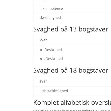
inkompetence
skrøbelighed
Svaghed på 13 bogstaver
Svar
kraftesløshed
kræftesløshed
Svaghed på 18 bogstaver
Svar
utilstrækkelighed
Komplet alfabetisk oversig
Her er en samlet liste over samtlige unikke svar