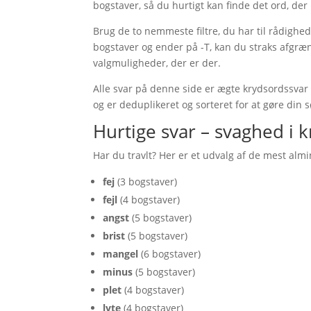
bogstaver, så du hurtigt kan finde det ord, der
Brug de to nemmeste filtre, du har til rådighe
bogstaver og ender på -T, kan du straks afgræns
valgmuligheder, der er der.
Alle svar på denne side er ægte krydsordssvar 
og er deduplikeret og sorteret for at gøre din
Hurtige svar – svaghed i 
Har du travlt? Her er et udvalg af de mest alm
fej
(3 bogstaver)
fejl
(4 bogstaver)
angst
(5 bogstaver)
brist
(5 bogstaver)
mangel
(6 bogstaver)
minus
(5 bogstaver)
plet
(4 bogstaver)
lyte
(4 bogstaver)