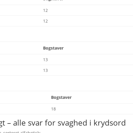
12
12
Bogstaver
13
13
Bogstaver
18
t – alle svar for svaghed i krydsord
, sorteret alfabetisk: