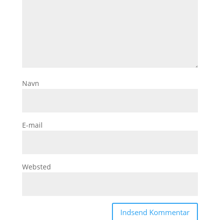
Navn
E-mail
Websted