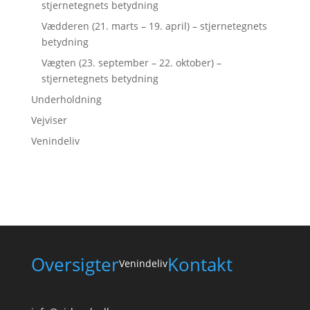
stjernetegnets betydning
Vædderen (21. marts – 19. april) – stjernetegnets
betydning
Vægten (23. september – 22. oktober) –
stjernetegnets betydning
Underholdning
Vejviser
Venindeliv
Oversigter
Kontakt
Venindeliv