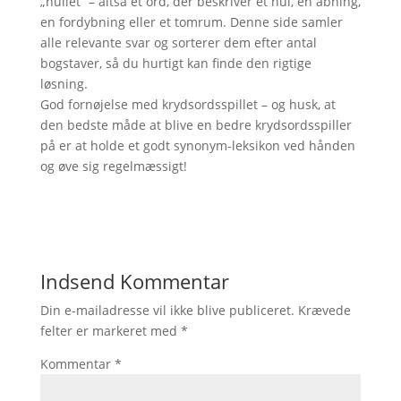
„hullet” – altså et ord, der beskriver et hul, en åbning,
en fordybning eller et tomrum. Denne side samler
alle relevante svar og sorterer dem efter antal
bogstaver, så du hurtigt kan finde den rigtige
løsning.
God fornøjelse med krydsordsspillet – og husk, at
den bedste måde at blive en bedre krydsordsspiller
på er at holde et godt synonym-leksikon ved hånden
og øve sig regelmæssigt!
Indsend Kommentar
Din e-mailadresse vil ikke blive publiceret.
Krævede
felter er markeret med
*
Kommentar
*