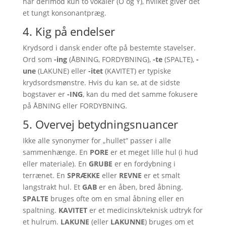
har derimod kun to vokaler (O og Y), hvilket giver det
et tungt konsonantpræg.
4. Kig på endelser
Krydsord i dansk ender ofte på bestemte stavelser.
Ord som
-ing
(ÅBNING, FORDYBNING),
-te
(SPALTE),
-
une
(LAKUNE) eller
-itet
(KAVITET) er typiske
krydsordsmønstre. Hvis du kan se, at de sidste
bogstaver er
-ING
, kan du med det samme fokusere
på ÅBNING eller FORDYBNING.
5. Overvej betydningsnuancer
Ikke alle synonymer for „hullet” passer i alle
sammenhænge. En
PORE
er et meget lille hul (i hud
eller materiale). En
GRUBE
er en fordybning i
terrænet. En
SPRÆKKE
eller
REVNE
er et smalt
langstrakt hul. Et
GAB
er en åben, bred åbning.
SPALTE
bruges ofte om en smal åbning eller en
spaltning.
KAVITET
er et medicinsk/teknisk udtryk for
et hulrum.
LAKUNE
(eller
LAKUNNE
) bruges om et