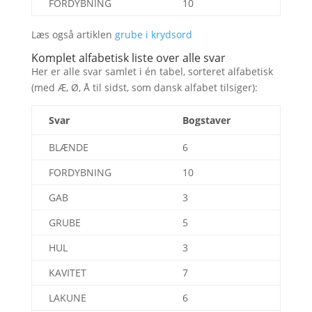
FORDYBNING
10
Læs også artiklen
grube i krydsord
Komplet alfabetisk liste over alle svar
Her er alle svar samlet i én tabel, sorteret alfabetisk
(med Æ, Ø, Å til sidst, som dansk alfabet tilsiger):
Svar
Bogstaver
BLÆNDE
6
FORDYBNING
10
GAB
3
GRUBE
5
HUL
3
KAVITET
7
LAKUNE
6