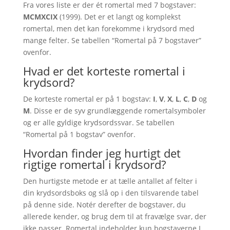
Fra vores liste er der ét romertal med 7 bogstaver:
MCMXCIX
(1999). Det er et langt og komplekst
romertal, men det kan forekomme i krydsord med
mange felter. Se tabellen “Romertal på 7 bogstaver”
ovenfor.
Hvad er det korteste romertal i
krydsord?
De korteste romertal er på 1 bogstav:
I
,
V
,
X
,
L
,
C
,
D
og
M
. Disse er de syv grundlæggende romertalsymboler
og er alle gyldige krydsordssvar. Se tabellen
“Romertal på 1 bogstav” ovenfor.
Hvordan finder jeg hurtigt det
rigtige romertal i krydsord?
Den hurtigste metode er at tælle antallet af felter i
din krydsordsboks og slå op i den tilsvarende tabel
på denne side. Notér derefter de bogstaver, du
allerede kender, og brug dem til at fravælge svar, der
ikke passer. Romertal indeholder kun bogstaverne I,