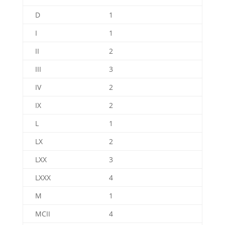
D
1
I
1
II
2
III
3
IV
2
IX
2
L
1
LX
2
LXX
3
LXXX
4
M
1
MCII
4