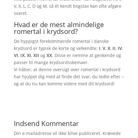
V, X, L, C, D og M, så ét kendt bogstav kan ofte afgøre
svaret.
Hvad er de mest almindelige
romertal i krydsord?
De hyppigst forekommende romertal i danske
krydsord er typisk de korte og velkendte:
I
,
V
,
X
,
II
,
IV
,
VI
,
IX
,
XI
,
XII
og
XX
. Disse er nemme at genkende og
passer til mange krydsordsskemaer.
Vi håber, at denne oversigt over romertal i krydsord
har hjulpet dig med at finde det svar, du ledte efter –
og at du nu kan komme videre med dit krydsord!
Indsend Kommentar
Din e-mailadresse vil ikke blive publiceret.
Krævede