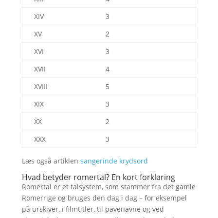
XIV
3
XV
2
XVI
3
XVII
4
XVIII
5
XIX
3
XX
2
XXX
3
Læs også artiklen
sangerinde krydsord
Hvad betyder romertal? En kort forklaring
Romertal er et talsystem, som stammer fra det gamle
Romerrige og bruges den dag i dag – for eksempel
på urskiver, i filmtitler, til pavenavne og ved