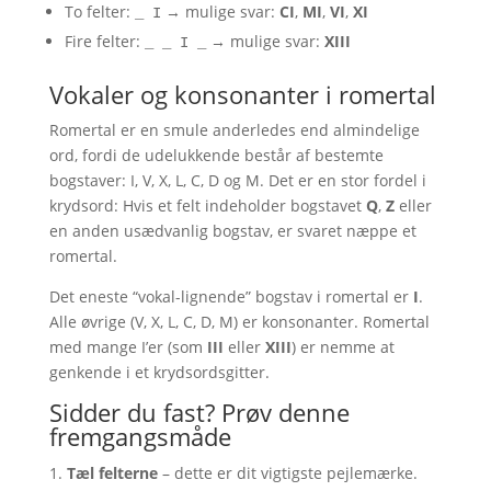
To felter:
→ mulige svar:
CI
,
MI
,
VI
,
XI
_ I
Fire felter:
→ mulige svar:
XIII
_ _ I _
Vokaler og konsonanter i romertal
Romertal er en smule anderledes end almindelige
ord, fordi de udelukkende består af bestemte
bogstaver: I, V, X, L, C, D og M. Det er en stor fordel i
krydsord: Hvis et felt indeholder bogstavet
Q
,
Z
eller
en anden usædvanlig bogstav, er svaret næppe et
romertal.
Det eneste “vokal-lignende” bogstav i romertal er
I
.
Alle øvrige (V, X, L, C, D, M) er konsonanter. Romertal
med mange I’er (som
III
eller
XIII
) er nemme at
genkende i et krydsordsgitter.
Sidder du fast? Prøv denne
fremgangsmåde
Tæl felterne
– dette er dit vigtigste pejlemærke.