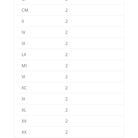
CM
2
II
2
IV
2
IX
2
LX
2
MI
2
VI
2
XC
2
XI
2
XL
2
XV
2
XX
2