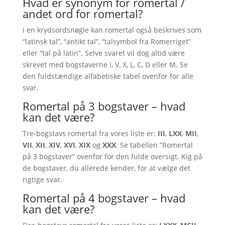
Hvad er synonym for romertal /
andet ord for romertal?
I en krydsordsnøgle kan romertal også beskrives som
“latinsk tal”, “antikt tal”, “talsymbol fra Romerriget”
eller “tal på latin”. Selve svaret vil dog altid være
skrevet med bogstaverne I, V, X, L, C, D eller M. Se
den fuldstændige alfabetiske tabel ovenfor for alle
svar.
Romertal på 3 bogstaver – hvad
kan det være?
Tre-bogstavs romertal fra vores liste er:
III
,
LXX
,
MII
,
VII
,
XII
,
XIV
,
XVI
,
XIX
og
XXX
. Se tabellen “Romertal
på 3 bogstaver” ovenfor for den fulde oversigt. Kig på
de bogstaver, du allerede kender, for at vælge det
rigtige svar.
Romertal på 4 bogstaver – hvad
kan det være?