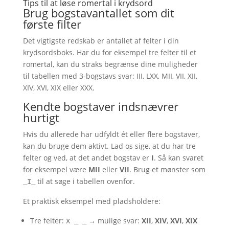
Tips til at løse romertal i krydsord
Brug bogstavantallet som dit
første filter
Det vigtigste redskab er antallet af felter i din
krydsordsboks. Har du for eksempel tre felter til et
romertal, kan du straks begrænse dine muligheder
til tabellen med 3-bogstavs svar: III, LXX, MII, VII, XII,
XIV, XVI, XIX eller XXX.
Kendte bogstaver indsnævrer
hurtigt
Hvis du allerede har udfyldt ét eller flere bogstaver,
kan du bruge dem aktivt. Lad os sige, at du har tre
felter og ved, at det andet bogstav er
I
. Så kan svaret
for eksempel være
MII
eller
VII
. Brug et mønster som
til at søge i tabellen ovenfor.
_I_
Et praktisk eksempel med pladsholdere:
Tre felter:
→ mulige svar:
XII
,
XIV
,
XVI
,
XIX
X _ _