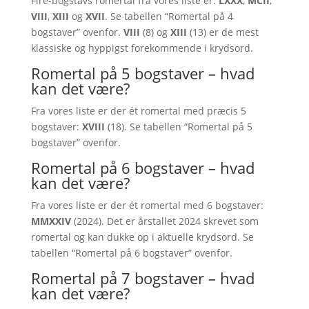
Fire-bogstavs romertal fra vores liste er:
LXXX
,
MCII
,
VIII
,
XIII
og
XVII
. Se tabellen “Romertal på 4
bogstaver” ovenfor.
VIII
(8) og
XIII
(13) er de mest
klassiske og hyppigst forekommende i krydsord.
Romertal på 5 bogstaver – hvad
kan det være?
Fra vores liste er der ét romertal med præcis 5
bogstaver:
XVIII
(18). Se tabellen “Romertal på 5
bogstaver” ovenfor.
Romertal på 6 bogstaver – hvad
kan det være?
Fra vores liste er der ét romertal med 6 bogstaver:
MMXXIV
(2024). Det er årstallet 2024 skrevet som
romertal og kan dukke op i aktuelle krydsord. Se
tabellen “Romertal på 6 bogstaver” ovenfor.
Romertal på 7 bogstaver – hvad
kan det være?