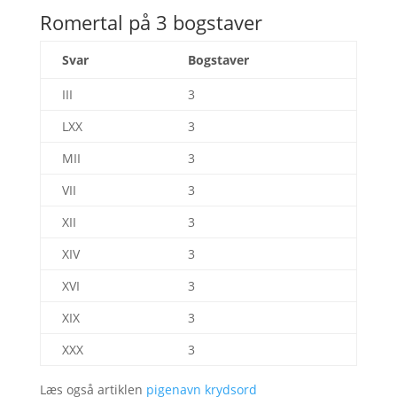
Romertal på 3 bogstaver
Svar
Bogstaver
III
3
LXX
3
MII
3
VII
3
XII
3
XIV
3
XVI
3
XIX
3
XXX
3
Læs også artiklen
pigenavn krydsord