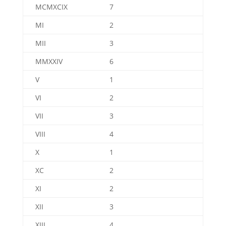
MCMXCIX
7
MI
2
MII
3
MMXXIV
6
V
1
VI
2
VII
3
VIII
4
X
1
XC
2
XI
2
XII
3
XIII
4