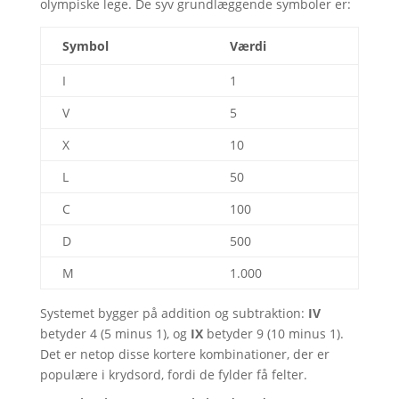
olympiske lege. De syv grundlæggende symboler er:
Symbol
Værdi
I
1
V
5
X
10
L
50
C
100
D
500
M
1.000
Systemet bygger på addition og subtraktion:
IV
betyder 4 (5 minus 1), og
IX
betyder 9 (10 minus 1).
Det er netop disse kortere kombinationer, der er
populære i krydsord, fordi de fylder få felter.