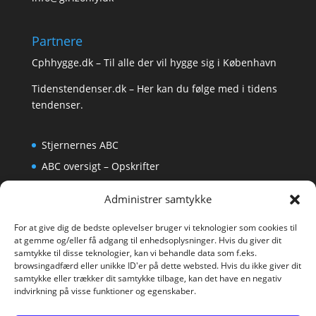
Partnere
Cphhygge.dk
– Til alle der vil hygge sig i København
Tidenstendenser.dk
– Her kan du følge med i tidens
tendenser.
Stjernernes ABC
ABC oversigt – Opskrifter
Krydsord
Administrer samtykke
Om os
For at give dig de bedste oplevelser bruger vi teknologier som cookies til
at gemme og/eller få adgang til enhedsoplysninger. Hvis du giver dit
samtykke til disse teknologier, kan vi behandle data som f.eks.
browsingadfærd eller unikke ID'er på dette websted. Hvis du ikke giver dit
samtykke eller trækker dit samtykke tilbage, kan det have en negativ
indvirkning på visse funktioner og egenskaber.