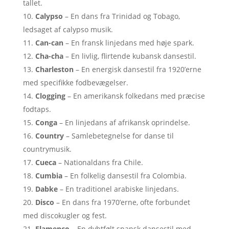
tallet.
Calypso
– En dans fra Trinidad og Tobago,
ledsaget af calypso musik.
Can-can
– En fransk linjedans med høje spark.
Cha-cha
– En livlig, flirtende kubansk dansestil.
Charleston
– En energisk dansestil fra 1920’erne
med specifikke fodbevægelser.
Clogging
– En amerikansk folkedans med præcise
fodtaps.
Conga
– En linjedans af afrikansk oprindelse.
Country
– Samlebetegnelse for danse til
countrymusik.
Cueca
– Nationaldans fra Chile.
Cumbia
– En folkelig dansestil fra Colombia.
Dabke
– En traditionel arabiske linjedans.
Disco
– En dans fra 1970’erne, ofte forbundet
med discokugler og fest.
Flamenco
– En dybtfølt spansk dansestil med