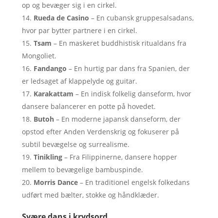
op og bevæger sig i en cirkel.
Rueda de Casino
– En cubansk gruppesalsadans,
hvor par bytter partnere i en cirkel.
Tsam
– En maskeret buddhistisk ritualdans fra
Mongoliet.
Fandango
– En hurtig par dans fra Spanien, der
er ledsaget af klappelyde og guitar.
Karakattam
– En indisk folkelig danseform, hvor
dansere balancerer en potte på hovedet.
Butoh
– En moderne japansk danseform, der
opstod efter Anden Verdenskrig og fokuserer på
subtil bevægelse og surrealisme.
Tinikling
– Fra Filippinerne, dansere hopper
mellem to bevægelige bambuspinde.
Morris Dance
– En traditionel engelsk folkedans
udført med bælter, stokke og håndklæder.
Svære dans i krydsord