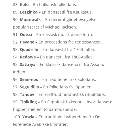
Kolo
– En balkansk folkedans.
Lezginka
– En dansestil fra Kaukasus.
Moonwalk
– En berømt glidebevægelse
populariseret af Michael Jackson.
Odissi
– En klassisk indisk danseform.
Pavane
– En procesdans fra renæssancen.
Quadrille
– En dansestil fra 1700-tallet.
Redowa
– En dansestil fra 1800-tallet.
Sattriya
– En klassisk danseform fra Assam,
Indien.
Sean-nós
– En traditionel irsk solodans.
Seguidilla
– En folkedans fra Spanien.
Tandav
– En kraftfuld hinduistisk ritualdans.
Tinikling
– En filippinsk folkedans, hvor dansere
hopper mellem to bambuspinde.
Yowla
– En traditionel våbendans fra De
Forenede Arabiske Emirater.