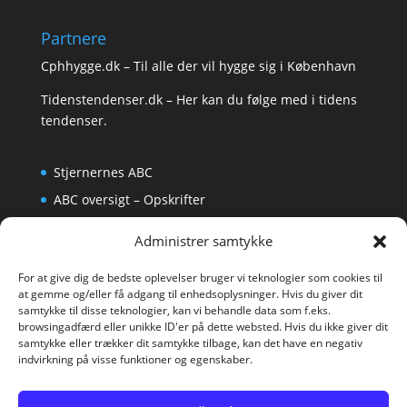
Partnere
Cphhygge.dk
– Til alle der vil hygge sig i København
Tidenstendenser.dk
– Her kan du følge med i tidens
tendenser.
Stjernernes ABC
ABC oversigt – Opskrifter
Krydsord
Administrer samtykke
Om os
For at give dig de bedste oplevelser bruger vi teknologier som cookies til
at gemme og/eller få adgang til enhedsoplysninger. Hvis du giver dit
samtykke til disse teknologier, kan vi behandle data som f.eks.
browsingadfærd eller unikke ID'er på dette websted. Hvis du ikke giver dit
samtykke eller trækker dit samtykke tilbage, kan det have en negativ
indvirkning på visse funktioner og egenskaber.