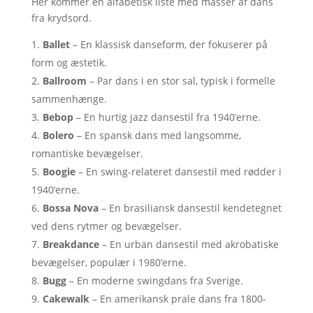
Her kommer en alfabetisk liste med masser af dans
fra krydsord.
Ballet
– En klassisk danseform, der fokuserer på
form og æstetik.
Ballroom
– Par dans i en stor sal, typisk i formelle
sammenhænge.
Bebop
– En hurtig jazz dansestil fra 1940’erne.
Bolero
– En spansk dans med langsomme,
romantiske bevægelser.
Boogie
– En swing-relateret dansestil med rødder i
1940’erne.
Bossa Nova
– En brasiliansk dansestil kendetegnet
ved dens rytmer og bevægelser.
Breakdance
– En urban dansestil med akrobatiske
bevægelser, populær i 1980’erne.
Bugg
– En moderne swingdans fra Sverige.
Cakewalk
– En amerikansk prale dans fra 1800-