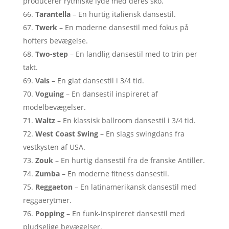
producerer rytmiske lyde med deres sko.
Tarantella
– En hurtig italiensk dansestil.
Twerk
– En moderne dansestil med fokus på
hofters bevægelse.
Two-step
– En landlig dansestil med to trin per
takt.
Vals
– En glat dansestil i 3/4 tid.
Voguing
– En dansestil inspireret af
modelbevægelser.
Waltz
– En klassisk ballroom dansestil i 3/4 tid.
West Coast Swing
– En slags swingdans fra
vestkysten af USA.
Zouk
– En hurtig dansestil fra de franske Antiller.
Zumba
– En moderne fitness dansestil.
Reggaeton
– En latinamerikansk dansestil med
reggaerytmer.
Popping
– En funk-inspireret dansestil med
pludselige bevægelser.