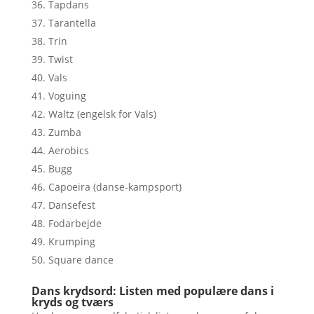
Tapdans
Tarantella
Trin
Twist
Vals
Voguing
Waltz (engelsk for Vals)
Zumba
Aerobics
Bugg
Capoeira (danse-kampsport)
Dansefest
Fodarbejde
Krumping
Square dance
Dans krydsord: Listen med populære dans i
kryds og tværs