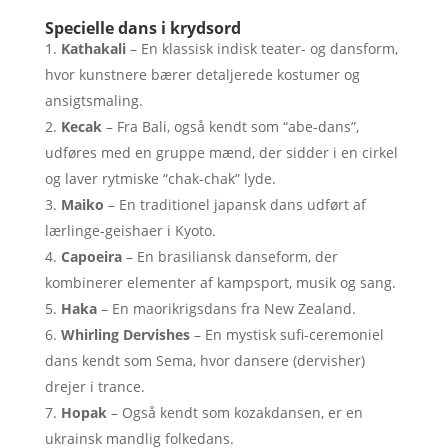
Specielle dans i krydsord
Kathakali
– En klassisk indisk teater- og dansform,
hvor kunstnere bærer detaljerede kostumer og
ansigtsmaling.
Kecak
– Fra Bali, også kendt som “abe-dans”,
udføres med en gruppe mænd, der sidder i en cirkel
og laver rytmiske “chak-chak” lyde.
Maiko
– En traditionel japansk dans udført af
lærlinge-geishaer i Kyoto.
Capoeira
– En brasiliansk danseform, der
kombinerer elementer af kampsport, musik og sang.
Haka
– En maorikrigsdans fra New Zealand.
Whirling Dervishes
– En mystisk sufi-ceremoniel
dans kendt som Sema, hvor dansere (dervisher)
drejer i trance.
Hopak
– Også kendt som kozakdansen, er en
ukrainsk mandlig folkedans.