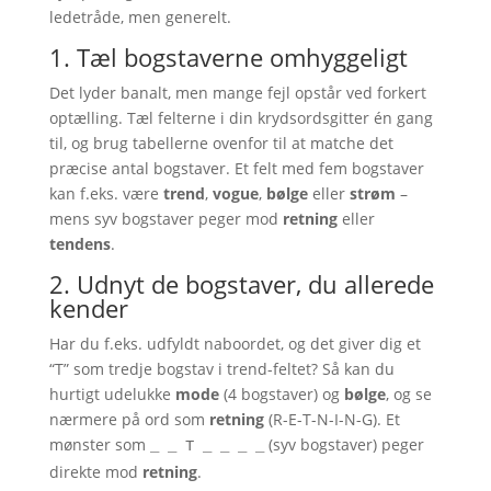
ledetråde, men generelt.
1. Tæl bogstaverne omhyggeligt
Det lyder banalt, men mange fejl opstår ved forkert
optælling. Tæl felterne i din krydsordsgitter én gang
til, og brug tabellerne ovenfor til at matche det
præcise antal bogstaver. Et felt med fem bogstaver
kan f.eks. være
trend
,
vogue
,
bølge
eller
strøm
–
mens syv bogstaver peger mod
retning
eller
tendens
.
2. Udnyt de bogstaver, du allerede
kender
Har du f.eks. udfyldt naboordet, og det giver dig et
“T” som tredje bogstav i trend-feltet? Så kan du
hurtigt udelukke
mode
(4 bogstaver) og
bølge
, og se
nærmere på ord som
retning
(R-E-T-N-I-N-G). Et
mønster som
(syv bogstaver) peger
_ _ T _ _ _ _
direkte mod
retning
.