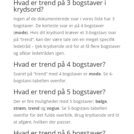
Hvad er trend på 3 bogstaver i
krydsord?
Ingen af de dokumenterede svar i vores liste har 3
bogstaver. De korteste svar er på 4 bogstaver
(
mode
). Hvis dit krydsord kræver et 3-bogstavs svar
på “trend”, kan der være tale om en meget specifik
ledetråd – tjek krydsende ord for at få flere bogstaver
og afklar ledetråden igen.
Hvad er trend på 4 bogstaver?
Svaret på “trend” med 4 bogstaver er
mode
. Se 4-
bogstavs-tabellen ovenfor.
Hvad er trend på 5 bogstaver?
Der er fire muligheder med 5 bogstaver:
bølge
,
strøm
,
trend
og
vogue
. Se 5-bogstavs-tabellen
ovenfor for det fulde overblik. Brug krydsende ord til
at afgøre, hvilken der passer.
Hvad er trend på 6 bogstaver?