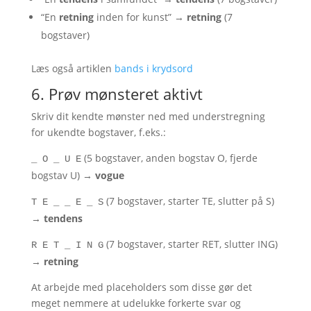
“En
retning
inden for kunst” →
retning
(7
bogstaver)
Læs også artiklen
bands i krydsord
6. Prøv mønsteret aktivt
Skriv dit kendte mønster ned med understregning
for ukendte bogstaver, f.eks.:
(5 bogstaver, anden bogstav O, fjerde
_ O _ U E
bogstav U) →
vogue
(7 bogstaver, starter TE, slutter på S)
T E _ _ E _ S
→
tendens
(7 bogstaver, starter RET, slutter ING)
R E T _ I N G
→
retning
At arbejde med placeholders som disse gør det
meget nemmere at udelukke forkerte svar og