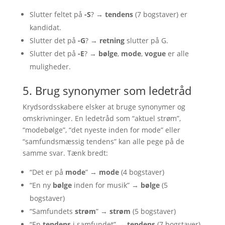
Slutter feltet på
-S
? →
tendens
(7 bogstaver) er
kandidat.
Slutter det på
-G
? →
retning
slutter på G.
Slutter det på
-E
? →
bølge
,
mode
,
vogue
er alle
muligheder.
5. Brug synonymer som ledetråd
Krydsordsskabere elsker at bruge synonymer og
omskrivninger. En ledetråd som “aktuel strøm”,
“modebølge”, “det nyeste inden for mode” eller
“samfundsmæssig tendens” kan alle pege på de
samme svar. Tænk bredt:
“Det er på
mode
” →
mode
(4 bogstaver)
“En ny
bølge
inden for musik” →
bølge
(5
bogstaver)
“Samfundets
strøm
” →
strøm
(5 bogstaver)
“En
tendens
i samfundet” →
tendens
(7 bogstaver)