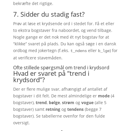
bekræfte det rigtige.
7. Sidder du stadig fast?
Prøv at løse et krydsende ord i stedet for. Få et eller
to ekstra bogstaver fra naboordet, og vend tilbage.
Nogle gange er det nok med ét nyt bogstav for at
“klikke” svaret på plads. Du kan også søge i en dansk
ordbog med jokertegn (f.eks.
eller
) for
t_ndens
b_lge
at verificere stavemåden.
Ofte stillede spørgsmål om trend i krydsord
Hvad er svaret på “trend i
krydsord”?
Der er flere mulige svar, afhængigt af antallet af
bogstaver i dit felt. De mest almindelige er
mode
(4
bogstaver),
trend
,
bølge
,
strøm
og
vogue
(alle 5
bogstaver) samt
retning
og
tendens
(begge 7
bogstaver). Se tabellerne ovenfor for den fulde
oversigt.