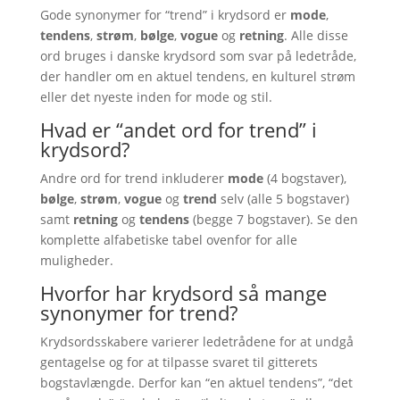
Gode synonymer for “trend” i krydsord er
mode
,
tendens
,
strøm
,
bølge
,
vogue
og
retning
. Alle disse
ord bruges i danske krydsord som svar på ledetråde,
der handler om en aktuel tendens, en kulturel strøm
eller det nyeste inden for mode og stil.
Hvad er “andet ord for trend” i
krydsord?
Andre ord for trend inkluderer
mode
(4 bogstaver),
bølge
,
strøm
,
vogue
og
trend
selv (alle 5 bogstaver)
samt
retning
og
tendens
(begge 7 bogstaver). Se den
komplette alfabetiske tabel ovenfor for alle
muligheder.
Hvorfor har krydsord så mange
synonymer for trend?
Krydsordsskabere varierer ledetrådene for at undgå
gentagelse og for at tilpasse svaret til gitterets
bogstavlængde. Derfor kan “en aktuel tendens”, “det