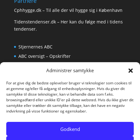
Partnere
Cphhygge.dk
– Til alle der vil hygge sig i København
Tidenstendenser.dk
– Her kan du følge med i tidens
tendenser.
Stjernernes ABC
ABC oversigt – Opskrifter
Krydsord
Administrer samtykke
Om os
For at give dig de bedste oplevelser bruger vi teknologier som cookies til
at gemme og/eller få adgang til enhedsoplysninger. Hvis du giver dit
samtykke til disse teknologier, kan vi behandle data som f.eks.
browsingadfærd eller unikke ID'er på dette websted. Hvis du ikke giver dit
samtykke eller trækker dit samtykke tilbage, kan det have en negativ
indvirkning på visse funktioner og egenskaber.
Godkend