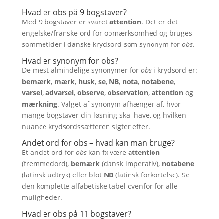
Hvad er obs på 9 bogstaver?
Med 9 bogstaver er svaret
attention
. Det er det
engelske/franske ord for opmærksomhed og bruges
sommetider i danske krydsord som synonym for
obs
.
Hvad er synonym for obs?
De mest almindelige synonymer for
obs
i krydsord er:
bemærk
,
mærk
,
husk
,
se
,
NB
,
nota
,
notabene
,
varsel
,
advarsel
,
observe
,
observation
,
attention
og
mærkning
. Valget af synonym afhænger af, hvor
mange bogstaver din løsning skal have, og hvilken
nuance krydsordssætteren sigter efter.
Andet ord for obs – hvad kan man bruge?
Et andet ord for
obs
kan fx være
attention
(fremmedord),
bemærk
(dansk imperativ),
notabene
(latinsk udtryk) eller blot
NB
(latinsk forkortelse). Se
den komplette alfabetiske tabel ovenfor for alle
muligheder.
Hvad er obs på 11 bogstaver?