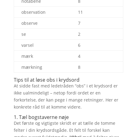
notabene
8
observation
11
observe
7
se
2
varsel
6
mærk
4
mærkning
8
Tips til at løse obs i krydsord
At sidde fast med ledetråden “obs” i et krydsord er
ikke ualmindeligt – netop fordi ordet er en
forkortelse, der kan pege i mange retninger. Her er
konkrete råd til at komme videre.
1. Tæl bogstaverne nøje
Det første og vigtigste skridt er at tælle de tomme
felter i din krydsordsgåde. Et felt til forskel kan