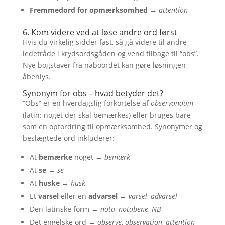
Fremmedord for opmærksomhed
→
attention
6. Kom videre ved at løse andre ord først
Hvis du virkelig sidder fast, så gå videre til andre
ledetråde i krydsordsgåden og vend tilbage til “obs”.
Nye bogstaver fra naboordet kan gøre løsningen
åbenlys.
Synonym for obs – hvad betyder det?
“Obs” er en hverdagslig forkortelse af
observandum
(latin: noget der skal bemærkes) eller bruges bare
som en opfordring til opmærksomhed. Synonymer og
beslægtede ord inkluderer:
At
bemærke
noget →
bemærk
At
se
→
se
At
huske
→
husk
Et
varsel
eller en
advarsel
→
varsel
,
advarsel
Den latinske form →
nota
,
notabene
,
NB
Det engelske ord →
observe
,
observation
,
attention