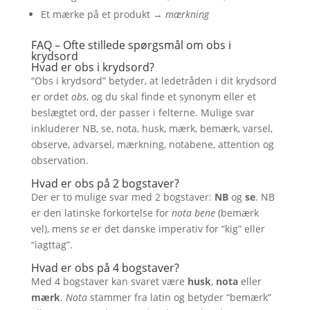
Et mærke på et produkt →
mærkning
FAQ – Ofte stillede spørgsmål om obs i
krydsord
Hvad er obs i krydsord?
“Obs i krydsord” betyder, at ledetråden i dit krydsord
er ordet
obs
, og du skal finde et synonym eller et
beslægtet ord, der passer i felterne. Mulige svar
inkluderer NB, se, nota, husk, mærk, bemærk, varsel,
observe, advarsel, mærkning, notabene, attention og
observation.
Hvad er obs på 2 bogstaver?
Der er to mulige svar med 2 bogstaver:
NB
og
se
. NB
er den latinske forkortelse for
nota bene
(bemærk
vel), mens
se
er det danske imperativ for “kig” eller
“iagttag”.
Hvad er obs på 4 bogstaver?
Med 4 bogstaver kan svaret være
husk
,
nota
eller
mærk
.
Nota
stammer fra latin og betyder “bemærk”