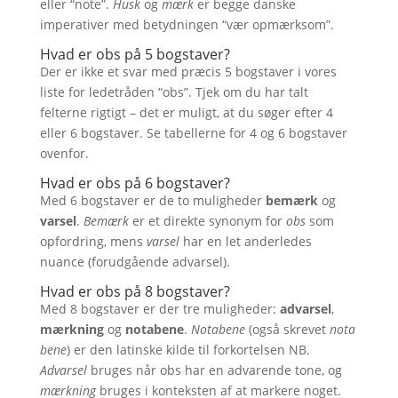
eller “note”.
Husk
og
mærk
er begge danske
imperativer med betydningen “vær opmærksom”.
Hvad er obs på 5 bogstaver?
Der er ikke et svar med præcis 5 bogstaver i vores
liste for ledetråden “obs”. Tjek om du har talt
felterne rigtigt – det er muligt, at du søger efter 4
eller 6 bogstaver. Se tabellerne for 4 og 6 bogstaver
ovenfor.
Hvad er obs på 6 bogstaver?
Med 6 bogstaver er de to muligheder
bemærk
og
varsel
.
Bemærk
er et direkte synonym for
obs
som
opfordring, mens
varsel
har en let anderledes
nuance (forudgående advarsel).
Hvad er obs på 8 bogstaver?
Med 8 bogstaver er der tre muligheder:
advarsel
,
mærkning
og
notabene
.
Notabene
(også skrevet
nota
bene
) er den latinske kilde til forkortelsen NB.
Advarsel
bruges når obs har en advarende tone, og
mærkning
bruges i konteksten af at markere noget.