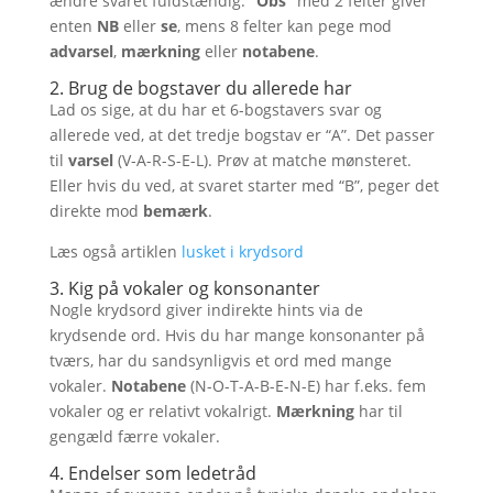
ændre svaret fuldstændig.
“Obs”
med 2 felter giver
enten
NB
eller
se
, mens 8 felter kan pege mod
advarsel
,
mærkning
eller
notabene
.
2. Brug de bogstaver du allerede har
Lad os sige, at du har et 6-bogstavers svar og
allerede ved, at det tredje bogstav er “A”. Det passer
til
varsel
(V-A-R-S-E-L). Prøv at matche mønsteret.
Eller hvis du ved, at svaret starter med “B”, peger det
direkte mod
bemærk
.
Læs også artiklen
lusket i krydsord
3. Kig på vokaler og konsonanter
Nogle krydsord giver indirekte hints via de
krydsende ord. Hvis du har mange konsonanter på
tværs, har du sandsynligvis et ord med mange
vokaler.
Notabene
(N-O-T-A-B-E-N-E) har f.eks. fem
vokaler og er relativt vokalrigt.
Mærkning
har til
gengæld færre vokaler.
4. Endelser som ledetråd