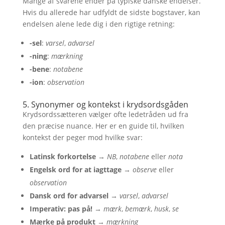
Mange af svarene ender på typiske danske endelser.
Hvis du allerede har udfyldt de sidste bogstaver, kan
endelsen alene lede dig i den rigtige retning:
-sel
:
varsel
,
advarsel
-ning
:
mærkning
-bene
:
notabene
-ion
:
observation
5. Synonymer og kontekst i krydsordsgåden
Krydsordssætteren vælger ofte ledetråden ud fra
den præcise nuance. Her er en guide til, hvilken
kontekst der peger mod hvilke svar:
Latinsk forkortelse
→
NB
,
notabene
eller
nota
Engelsk ord for at iagttage
→
observe
eller
observation
Dansk ord for advarsel
→
varsel
,
advarsel
Imperativ: pas på!
→
mærk
,
bemærk
,
husk
,
se
Mærke på produkt
→
mærkning