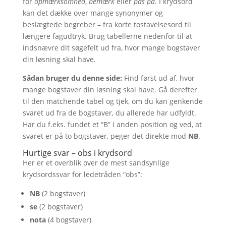
for
opmærksomhed
,
bemærk
eller
pas på
. I krydsord
kan det dække over mange synonymer og
beslægtede begreber – fra korte tostavelsesord til
længere fagudtryk. Brug tabellerne nedenfor til at
indsnævre dit søgefelt ud fra, hvor mange bogstaver
din løsning skal have.
Sådan bruger du denne side:
Find først ud af, hvor
mange bogstaver din løsning skal have. Gå derefter
til den matchende tabel og tjek, om du kan genkende
svaret ud fra de bogstaver, du allerede har udfyldt.
Har du f.eks. fundet et “B” i anden position og ved, at
svaret er på to bogstaver, peger det direkte mod
NB
.
Hurtige svar – obs i krydsord
Her er et overblik over de mest sandsynlige
krydsordssvar for ledetråden “obs”:
NB
(2 bogstaver)
se
(2 bogstaver)
nota
(4 bogstaver)