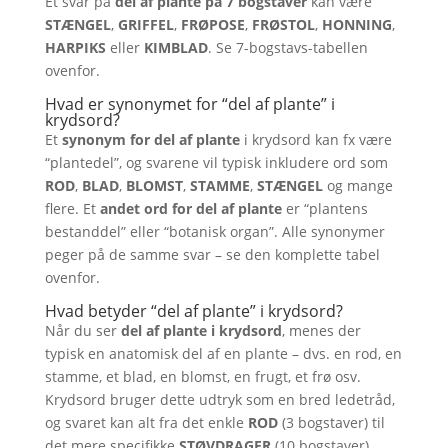
Et svar på
del af plante på 7 bogstaver
kan være
STÆNGEL
,
GRIFFEL
,
FRØPOSE
,
FRØSTOL
,
HONNING
,
HARPIKS
eller
KIMBLAD
. Se 7-bogstavs-tabellen
ovenfor.
Hvad er synonymet for “del af plante” i
krydsord?
Et
synonym for del af plante
i krydsord kan fx være
“plantedel”, og svarene vil typisk inkludere ord som
ROD
,
BLAD
,
BLOMST
,
STAMME
,
STÆNGEL
og mange
flere. Et
andet ord for del af plante
er “plantens
bestanddel” eller “botanisk organ”. Alle synonymer
peger på de samme svar – se den komplette tabel
ovenfor.
Hvad betyder “del af plante” i krydsord?
Når du ser
del af plante i krydsord
, menes der
typisk en anatomisk del af en plante – dvs. en rod, en
stamme, et blad, en blomst, en frugt, et frø osv.
Krydsord bruger dette udtryk som en bred ledetråd,
og svaret kan alt fra det enkle
ROD
(3 bogstaver) til
det mere specifikke
STØVDRAGER
(10 bogstaver).