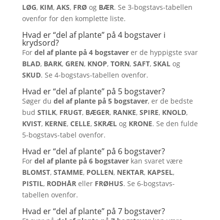
LØG
,
KIM
,
AKS
,
FRØ
og
BÆR
. Se 3-bogstavs-tabellen
ovenfor for den komplette liste.
Hvad er “del af plante” på 4 bogstaver i
krydsord?
For
del af plante på 4 bogstaver
er de hyppigste svar
BLAD
,
BARK
,
GREN
,
KNOP
,
TORN
,
SAFT
,
SKAL
og
SKUD
. Se 4-bogstavs-tabellen ovenfor.
Hvad er “del af plante” på 5 bogstaver?
Søger du
del af plante på 5 bogstaver
, er de bedste
bud
STILK
,
FRUGT
,
BÆGER
,
RANKE
,
SPIRE
,
KNOLD
,
KVIST
,
KERNE
,
CELLE
,
SKRÆL
og
KRONE
. Se den fulde
5-bogstavs-tabel ovenfor.
Hvad er “del af plante” på 6 bogstaver?
For
del af plante på 6 bogstaver
kan svaret være
BLOMST
,
STAMME
,
POLLEN
,
NEKTAR
,
KAPSEL
,
PISTIL
,
RODHÅR
eller
FRØHUS
. Se 6-bogstavs-
tabellen ovenfor.
Hvad er “del af plante” på 7 bogstaver?