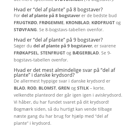
Hvad er “del af plante” på 8 bogstaver?
For
del af plante på 8 bogstaver
er de bedste bud
FRUGTKØD
,
FRØGEMME
,
KRONBLAD
,
KØDFRUGT
og
STØVFANG
. Se 8-bogstavs-tabellen ovenfor.
Hvad er “del af plante” på 9 bogstaver?
Søger du
del af plante på 9 bogstaver
, er svarene
FRØKAPSEL
,
STENFRUGT
og
BÆGERBLAD
. Se 9-
bogstavs-tabellen ovenfor.
Hvad er det mest almindelige svar på “del af
plante” i danske krydsord?
De allermest hyppige svar i danske krydsord er
BLAD
,
ROD
,
BLOMST
,
GREN
og
STILK
– korte,
velkendte planteord der går igen igen i aviskrydsord.
Vi håber, du har fundet svaret på dit krydsord!
Bogmærk siden, så du hurtigt kan vende tilbage
næste gang du har brug for hjælp med “del af
plante” i krydsord.