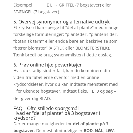
Eksempel: _ _ _ _ E L → GRIFFEL (7 bogstaver) eller
STÆNGEL (7 bogstaver).
5. Overvej synonymer og alternative udtryk
Et krydsord kan spørge til “del af plante” med mange
forskellige formuleringer: “plantedel”, “plantens del”,
“botanisk term” eller endda bare en beskrivelse som
“bærer blomster” (= STILK eller BLOMSTERSTILK).
Tænk bredt og brug synonymlisten i dette opslag.
6. Prøv online hjælpeværktøjer
Hvis du stadig sidder fast, kan du kombinere din
viden fra tabellerne ovenfor med en online
krydsordsløser, hvor du kan indtaste mønsteret med
_ for ukendte bogstaver. Indtast f.eks.
og søg –
_L_D
det giver dig BLAD.
FAQ – Ofte stillede spørgsmål
Hvad er “del af plante” på 3 bogstaver i
krydsord?
Der er mange muligheder for
del af plante på 3
bogstaver
. De mest almindelige er
ROD
,
NÅL
,
LØV
,