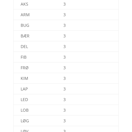
AKS
3
ARM
3
BUG
3
BÆR
3
DEL
3
FIB
3
FRØ
3
KIM
3
LAP
3
LED
3
LOB
3
LØG
3
LØV
3