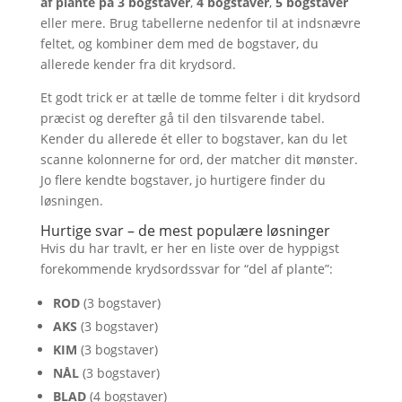
af plante på 3 bogstaver
,
4 bogstaver
,
5 bogstaver
eller mere. Brug tabellerne nedenfor til at indsnævre
feltet, og kombiner dem med de bogstaver, du
allerede kender fra dit krydsord.
Et godt trick er at tælle de tomme felter i dit krydsord
præcist og derefter gå til den tilsvarende tabel.
Kender du allerede ét eller to bogstaver, kan du let
scanne kolonnerne for ord, der matcher dit mønster.
Jo flere kendte bogstaver, jo hurtigere finder du
løsningen.
Hurtige svar – de mest populære løsninger
Hvis du har travlt, er her en liste over de hyppigst
forekommende krydsordssvar for “del af plante”:
ROD
(3 bogstaver)
AKS
(3 bogstaver)
KIM
(3 bogstaver)
NÅL
(3 bogstaver)
BLAD
(4 bogstaver)