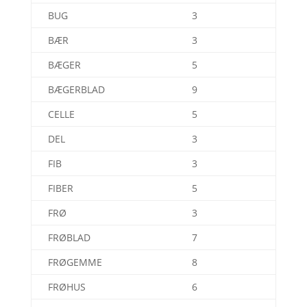
BUG
3
BÆR
3
BÆGER
5
BÆGERBLAD
9
CELLE
5
DEL
3
FIB
3
FIBER
5
FRØ
3
FRØBLAD
7
FRØGEMME
8
FRØHUS
6