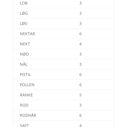
LOB
3
LØG
3
LØV
3
NEKTAR
6
NEKT
4
NØD
3
NÅL
3
PISTIL
6
POLLEN
6
RANKE
5
ROD
3
RODHÅR
6
SAFT
4