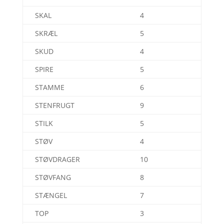
SKAL
4
SKRÆL
5
SKUD
4
SPIRE
5
STAMME
6
STENFRUGT
9
STILK
5
STØV
4
STØVDRAGER
10
STØVFANG
8
STÆNGEL
7
TOP
3