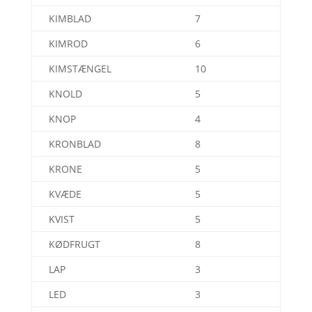
KIMBLAD
7
KIMROD
6
KIMSTÆNGEL
10
KNOLD
5
KNOP
4
KRONBLAD
8
KRONE
5
KVÆDE
5
KVIST
5
KØDFRUGT
8
LAP
3
LED
3