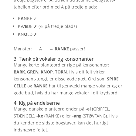
tabellen efter ord med A på tredje plads:
R
A
NKE ✓
KV
Æ
DE ✗ (Æ på tredje plads)
KN
O
LD ✗
Mønster: _ _ A _ _ →
RANKE
passer!
3. Tænk på vokaler og konsonanter
Mange korte planteord er rige på konsonanter:
BARK
,
GREN
,
KNOP
,
TORN
. Hvis dit felt virker
konsonant-tungt, er disse gode gæt. Ord som
SPIRE
,
CELLE
og
RANKE
har til gengæld mange vokaler og er
gode bud, hvis du har mange vokaler i dit krydsord.
4. Kig på endelserne
Mange danske planteord ender på
-el
(GRIFFEL,
STÆNGEL),
-ke
(RANKE) eller
-ang
(STØVFANG). Hvis
du kender de sidste bogstaver, kan det hurtigt
indsnævre feltet.