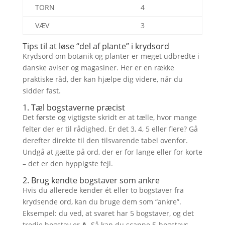
TORN
4
VÆV
3
Tips til at løse “del af plante” i krydsord
Krydsord om botanik og planter er meget udbredte i
danske aviser og magasiner. Her er en række
praktiske råd, der kan hjælpe dig videre, når du
sidder fast.
1. Tæl bogstaverne præcist
Det første og vigtigste skridt er at tælle, hvor mange
felter der er til rådighed. Er det 3, 4, 5 eller flere? Gå
derefter direkte til den tilsvarende tabel ovenfor.
Undgå at gætte på ord, der er for lange eller for korte
– det er den hyppigste fejl.
2. Brug kendte bogstaver som ankre
Hvis du allerede kender ét eller to bogstaver fra
krydsende ord, kan du bruge dem som “ankre”.
Eksempel: du ved, at svaret har 5 bogstaver, og det
tredje bogstav er
A
. Så kan du scanne 5-bogstavs-