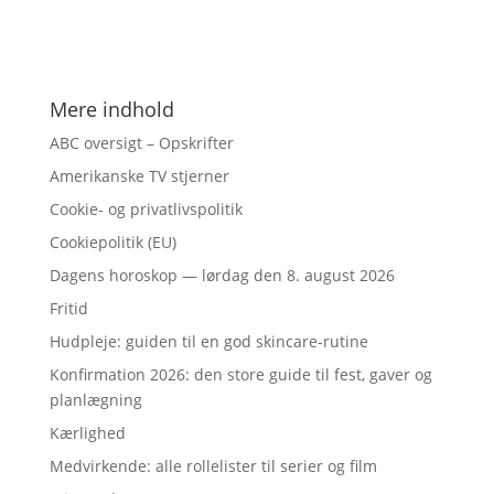
Mere indhold
ABC oversigt – Opskrifter
Amerikanske TV stjerner
Cookie- og privatlivspolitik
Cookiepolitik (EU)
Dagens horoskop — lørdag den 8. august 2026
Fritid
Hudpleje: guiden til en god skincare-rutine
Konfirmation 2026: den store guide til fest, gaver og
planlægning
Kærlighed
Medvirkende: alle rollelister til serier og film