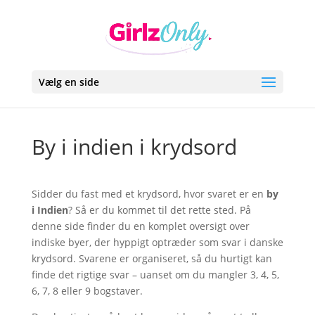
Vælg en side
By i indien i krydsord
Sidder du fast med et krydsord, hvor svaret er en
by
i Indien
? Så er du kommet til det rette sted. På
denne side finder du en komplet oversigt over
indiske byer, der hyppigt optræder som svar i danske
krydsord. Svarene er organiseret, så du hurtigt kan
finde det rigtige svar – uanset om du mangler 3, 4, 5,
6, 7, 8 eller 9 bogstaver.