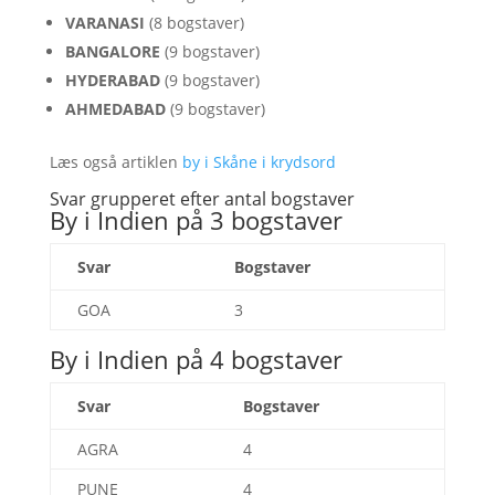
VARANASI
(8 bogstaver)
BANGALORE
(9 bogstaver)
HYDERABAD
(9 bogstaver)
AHMEDABAD
(9 bogstaver)
Læs også artiklen
by i Skåne i krydsord
Svar grupperet efter antal bogstaver
By i Indien på 3 bogstaver
Svar
Bogstaver
GOA
3
By i Indien på 4 bogstaver
Svar
Bogstaver
AGRA
4
PUNE
4