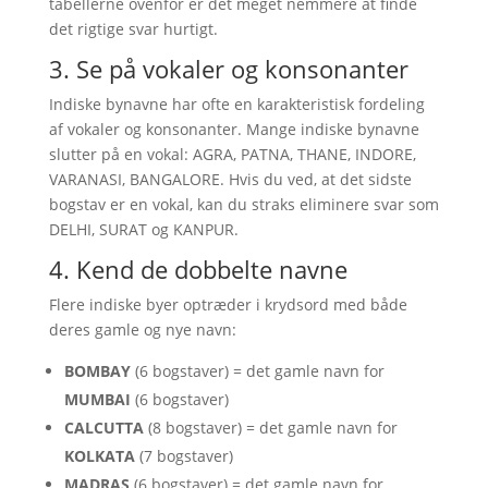
tabellerne ovenfor er det meget nemmere at finde
det rigtige svar hurtigt.
3. Se på vokaler og konsonanter
Indiske bynavne har ofte en karakteristisk fordeling
af vokaler og konsonanter. Mange indiske bynavne
slutter på en vokal: AGRA, PATNA, THANE, INDORE,
VARANASI, BANGALORE. Hvis du ved, at det sidste
bogstav er en vokal, kan du straks eliminere svar som
DELHI, SURAT og KANPUR.
4. Kend de dobbelte navne
Flere indiske byer optræder i krydsord med både
deres gamle og nye navn:
BOMBAY
(6 bogstaver) = det gamle navn for
MUMBAI
(6 bogstaver)
CALCUTTA
(8 bogstaver) = det gamle navn for
KOLKATA
(7 bogstaver)
MADRAS
(6 bogstaver) = det gamle navn for