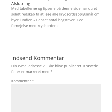
Afslutning
Med tabellerne og tipsene på denne side har du et
solidt redskab til at løse alle krydsordsspørgsmål om
byer i Indien – uanset antal bogstaver. God
fornøjelse med krydsordene!
Indsend Kommentar
Din e-mailadresse vil ikke blive publiceret.
Krævede
felter er markeret med
*
Kommentar
*