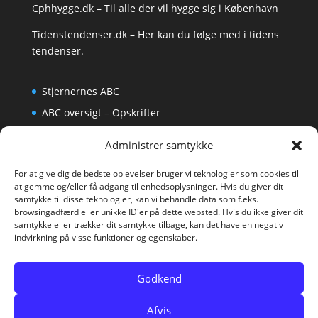
Cphhygge.dk
– Til alle der vil hygge sig i København
Tidenstendenser.dk
– Her kan du følge med i tidens
tendenser.
Stjernernes ABC
ABC oversigt – Opskrifter
Krydsord
Administrer samtykke
Om os
For at give dig de bedste oplevelser bruger vi teknologier som cookies til
at gemme og/eller få adgang til enhedsoplysninger. Hvis du giver dit
samtykke til disse teknologier, kan vi behandle data som f.eks.
browsingadfærd eller unikke ID'er på dette websted. Hvis du ikke giver dit
samtykke eller trækker dit samtykke tilbage, kan det have en negativ
indvirkning på visse funktioner og egenskaber.
Godkend
Afvis