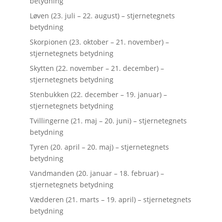
betydning
Løven (23. juli – 22. august) – stjernetegnets
betydning
Skorpionen (23. oktober – 21. november) –
stjernetegnets betydning
Skytten (22. november – 21. december) –
stjernetegnets betydning
Stenbukken (22. december – 19. januar) –
stjernetegnets betydning
Tvillingerne (21. maj – 20. juni) – stjernetegnets
betydning
Tyren (20. april – 20. maj) – stjernetegnets
betydning
Vandmanden (20. januar – 18. februar) –
stjernetegnets betydning
Vædderen (21. marts – 19. april) – stjernetegnets
betydning