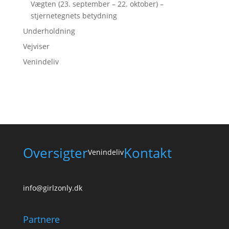
Vægten (23. september – 22. oktober) –
stjernetegnets betydning
Underholdning
Vejviser
Venindeliv
Oversigter
Kontakt
Venindeliv
info@girlzonly.dk
Partnere