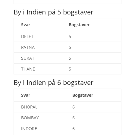
By i Indien på 5 bogstaver
Svar
Bogstaver
DELHI
5
PATNA
5
SURAT
5
THANE
5
By i Indien på 6 bogstaver
Svar
Bogstaver
BHOPAL
6
BOMBAY
6
INDORE
6