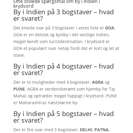
Ofte stillede spørgsmål om by i Indien i
krydsord
By i Indien på 3 bogstaver – hvad
er svaret?
Det eneste svar på 3 bogstaver i vores liste er
GOA
.
GOA er en delstat og kystby i det vestlige Indien,
meget kendt som turistdestination. I krydsord er
GOA et populært svar netop fordi det er kort og let at
stave.
By i Indien på 4 bogstaver – hvad
er svaret?
Der er to muligheder med 4 bogstaver:
AGRA
og
PUNE
. AGRA er verdensberømt som hjemby for Taj
Mahal, og optræder meget hyppigt i krydsord. PUNE
er Maharashtras næststørste by.
By i Indien på 5 bogstaver – hvad
er svaret?
Der er fire svar med 5 bogstaver:
DELHI
,
PATNA
,