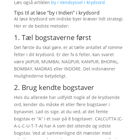
Læs også artiklen
by i Vendsyssel i krydsord
Tips til at løse “by i Indien” i krydsord
At løse krydsord om indiske byer kræver lidt strategi.
Her er de bedste metoder:
1. Tæl bogstaverne først
Det første du skal gøre, er at tælle antallet af tomme
felter i dit krydsord. Er der fx 6 felter, kan svaret
være JAIPUR, MUMBAI, NAGPUR, KANPUR, BHOPAL,
BOMBAY, MADRAS eller INDORE. Det indsnævrer
mulighederne betydeligt.
2. Brug kendte bogstaver
Hvis du allerede har udfyldt nogle af de krydsende
ord, kender du måske ét eller flere bogstaver i
bynavnet. Lad os sige, at du ved, at det femte
bogstav er “A” i et svar på 8 bogstaver. CALCUTTA (C-
A-L-C-U-T-T-A) har A som det ottende og sidste
bogstav. Ved at sammenligne dit mønster med