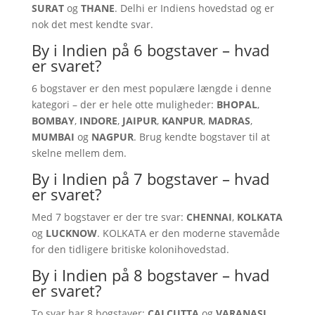
SURAT
og
THANE
. Delhi er Indiens hovedstad og er
nok det mest kendte svar.
By i Indien på 6 bogstaver – hvad
er svaret?
6 bogstaver er den mest populære længde i denne
kategori – der er hele otte muligheder:
BHOPAL
,
BOMBAY
,
INDORE
,
JAIPUR
,
KANPUR
,
MADRAS
,
MUMBAI
og
NAGPUR
. Brug kendte bogstaver til at
skelne mellem dem.
By i Indien på 7 bogstaver – hvad
er svaret?
Med 7 bogstaver er der tre svar:
CHENNAI
,
KOLKATA
og
LUCKNOW
. KOLKATA er den moderne stavemåde
for den tidligere britiske kolonihovedstad.
By i Indien på 8 bogstaver – hvad
er svaret?
To svar har 8 bogstaver:
CALCUTTA
og
VARANASI
.