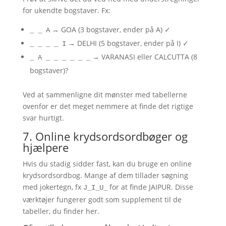
for ukendte bogstaver. Fx:
→ GOA (3 bogstaver, ender på A) ✓
_ _ A
→ DELHI (5 bogstaver, ender på I) ✓
_ _ _ _ I
→ VARANASI eller CALCUTTA (8
_ A _ _ _ _ _ _
bogstaver)?
Ved at sammenligne dit mønster med tabellerne
ovenfor er det meget nemmere at finde det rigtige
svar hurtigt.
7. Online krydsordsordbøger og
hjælpere
Hvis du stadig sidder fast, kan du bruge en online
krydsordsordbog. Mange af dem tillader søgning
med jokertegn, fx
for at finde JAIPUR. Disse
J_I_U_
værktøjer fungerer godt som supplement til de
tabeller, du finder her.