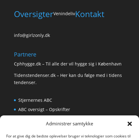
Oversigter
Kontakt
Venindeliv
info@girlzonly.dk
Partnere
Cphhygge.dk
– Til alle der vil hygge sig i København
Tidenstendenser.dk
– Her kan du følge med i tidens
tendenser.
Stjernernes ABC
ABC oversigt – Opskrifter
Krydsord
Administrer samtykke
Om os
For at give dig de bedste oplevelser bruger vi teknologier som cookies til