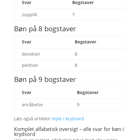
Svar
Bogstaver
supplik
7
Bøn på 8 bogstaver
Svar
Bogstaver
devotion
8
petition
8
Bøn på 9 bogstaver
Svar
Bogstaver
anråbelse
9
Læs også artiklen
myte i krydsord
Komplet alfabetisk oversigt – alle svar for bøn i
krydsord