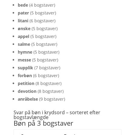
bede
(4 bogstaver)
pater
(5 bogstaver)
litani
(6 bogstaver)
ønske
(5 bogstaver)
appel
(5 bogstaver)
salme
(5 bogstaver)
hymne
(5 bogstaver)
messe
(5 bogstaver)
supplik
(7 bogstaver)
forbøn
(6 bogstaver)
petition
(8 bogstaver)
devotion
(8 bogstaver)
anråbelse
(9 bogstaver)
Svar på bøn i krydsord – sorteret efter
bogstavlængde
Bøn på 3 bogstaver