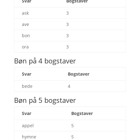
Svar
Bogstaver
ask
3
ave
3
bon
3
ora
3
Bøn på 4 bogstaver
Svar
Bogstaver
bede
4
Bøn på 5 bogstaver
Svar
Bogstaver
appel
5
hymne
5