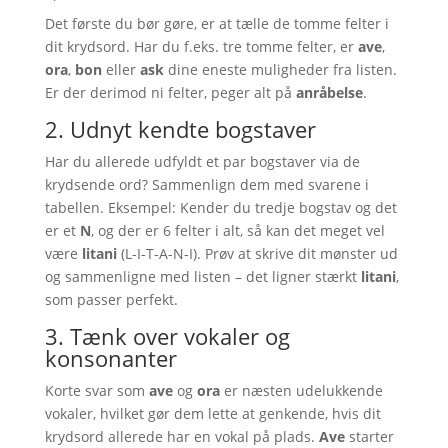
Det første du bør gøre, er at tælle de tomme felter i
dit krydsord. Har du f.eks. tre tomme felter, er
ave
,
ora
,
bon
eller
ask
dine eneste muligheder fra listen.
Er der derimod ni felter, peger alt på
anråbelse
.
2. Udnyt kendte bogstaver
Har du allerede udfyldt et par bogstaver via de
krydsende ord? Sammenlign dem med svarene i
tabellen. Eksempel: Kender du tredje bogstav og det
er et
N
, og der er 6 felter i alt, så kan det meget vel
være
litani
(L-I-T-A-N-I). Prøv at skrive dit mønster ud
og sammenligne med listen – det ligner stærkt
litani
,
som passer perfekt.
3. Tænk over vokaler og
konsonanter
Korte svar som
ave
og
ora
er næsten udelukkende
vokaler, hvilket gør dem lette at genkende, hvis dit
krydsord allerede har en vokal på plads.
Ave
starter