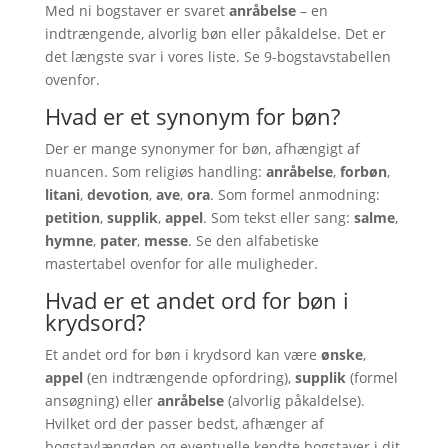
Med ni bogstaver er svaret
anråbelse
– en
indtrængende, alvorlig bøn eller påkaldelse. Det er
det længste svar i vores liste. Se 9-bogstavstabellen
ovenfor.
Hvad er et synonym for bøn?
Der er mange synonymer for bøn, afhængigt af
nuancen. Som religiøs handling:
anråbelse
,
forbøn
,
litani
,
devotion
,
ave
,
ora
. Som formel anmodning:
petition
,
supplik
,
appel
. Som tekst eller sang:
salme
,
hymne
,
pater
,
messe
. Se den alfabetiske
mastertabel ovenfor for alle muligheder.
Hvad er et andet ord for bøn i
krydsord?
Et andet ord for bøn i krydsord kan være
ønske
,
appel
(en indtrængende opfordring),
supplik
(formel
ansøgning) eller
anråbelse
(alvorlig påkaldelse).
Hvilket ord der passer bedst, afhænger af
bogstavlængden og eventuelle kendte bogstaver i dit