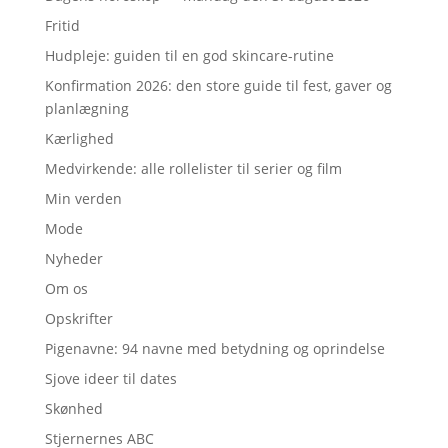
Fritid
Hudpleje: guiden til en god skincare-rutine
Konfirmation 2026: den store guide til fest, gaver og
planlægning
Kærlighed
Medvirkende: alle rollelister til serier og film
Min verden
Mode
Nyheder
Om os
Opskrifter
Pigenavne: 94 navne med betydning og oprindelse
Sjove ideer til dates
Skønhed
Stjernernes ABC