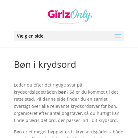
Vælg en side
Bøn i krydsord
Leder du efter det rigtige svar på
krydsordsledetråden
bøn
? Så er du kommet til det
rette sted. På denne side finder du en samlet
oversigt over alle relevante krydsordssvar for bøn,
organiseret efter antal bogstaver, så du hurtigt kan
finde præcis det ord, der passer ind i dit krydsord.
Bøn er et meget hyppigt ord i krydsordsgåder – både