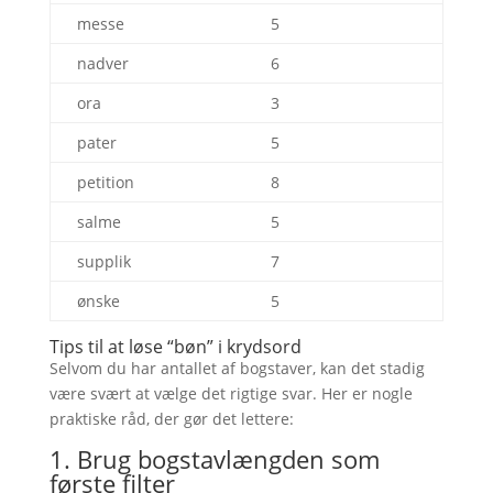
messe
5
nadver
6
ora
3
pater
5
petition
8
salme
5
supplik
7
ønske
5
Tips til at løse “bøn” i krydsord
Selvom du har antallet af bogstaver, kan det stadig
være svært at vælge det rigtige svar. Her er nogle
praktiske råd, der gør det lettere:
1. Brug bogstavlængden som
første filter