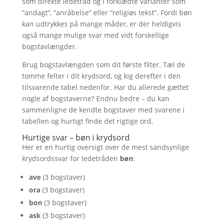
som direkte ledetråd og i forklædte varianter som
“andagt”, “anråbelse” eller “religiøs tekst”. Fordi bøn
kan udtrykkes på mange måder, er der heldigvis
også mange mulige svar med vidt forskellige
bogstavlængder.
Brug bogstavlængden som dit første filter. Tæl de
tomme felter i dit krydsord, og kig derefter i den
tilsvarende tabel nedenfor. Har du allerede gættet
nogle af bogstaverne? Endnu bedre – du kan
sammenligne de kendte bogstaver med svarene i
tabellen og hurtigt finde det rigtige ord.
Hurtige svar – bøn i krydsord
Her er en hurtig oversigt over de mest sandsynlige
krydsordssvar for ledetråden
bøn
:
ave
(3 bogstaver)
ora
(3 bogstaver)
bon
(3 bogstaver)
ask
(3 bogstaver)