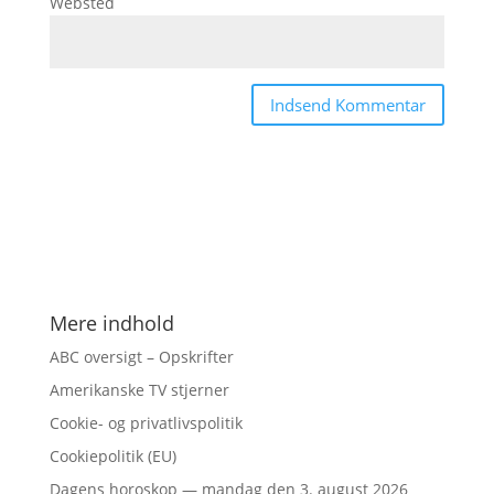
Websted
Mere indhold
ABC oversigt – Opskrifter
Amerikanske TV stjerner
Cookie- og privatlivspolitik
Cookiepolitik (EU)
Dagens horoskop — mandag den 3. august 2026