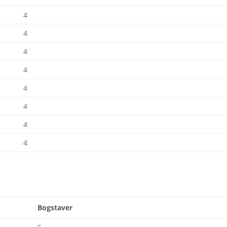
4
4
4
4
4
4
4
4
r
Bogstaver