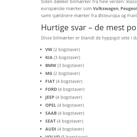
Siden dækker bilmærker fra hele verden: klas
europæiske mærker som
Volkswagen
,
Peugeo
samt sjældnere mærker fra Østeuropa og Frankr
Hurtige svar – de mest p
Disse bilmærker er blandt de hyppigst sete i d
VW
(2 bogstaver)
KIA
(3 bogstaver)
BMW
(3 bogstaver)
MG
(2 bogstaver)
FIAT
(4 bogstaver)
FORD
(4 bogstaver)
JEEP
(4 bogstaver)
OPEL
(4 bogstaver)
SAAB
(4 bogstaver)
SEAT
(4 bogstaver)
AUDI
(4 bogstaver)
VOLVO
(5 bogstaver)