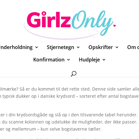
nderholdning
Stjernetegn
Opskrifter
Om 
Konfirmation
Hudpleje
 bilmærke? Så er du kommet til det rette sted. Denne side samler all
ypisk dukker op i danske krydsord – sorteret efter antal bogstave
elter i din krydsordsgåde og slå op i den tilsvarende tabel herunder.
kan du scanne kolonnen og udelukke de muligheder, der ikke passer.
ger og mellemrum – kun selve bogstaverne tæller.