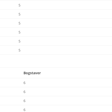
5
5
5
5
5
5
r
Bogstaver
6
6
6
6