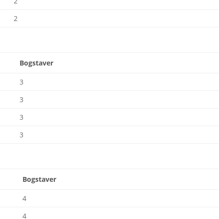
2
2
r
Bogstaver
3
3
3
3
r
Bogstaver
4
4