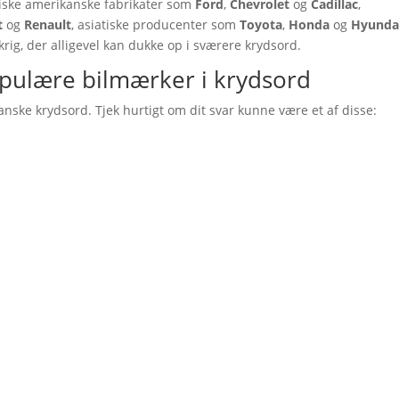
siske amerikanske fabrikater som
Ford
,
Chevrolet
og
Cadillac
,
t
og
Renault
, asiatiske producenter som
Toyota
,
Honda
og
Hyunda
ig, der alligevel kan dukke op i sværere krydsord.
opulære bilmærker i krydsord
anske krydsord. Tjek hurtigt om dit svar kunne være et af disse: