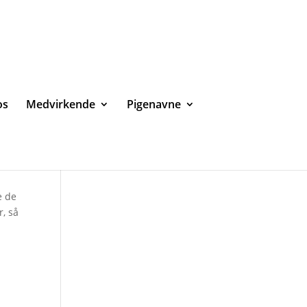
os
Medvirkende
Pigenavne
e de
r, så