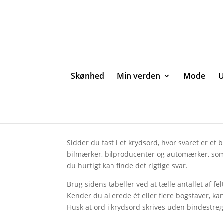
Skønhed
Min verden
Mode
U
Bilmærker i krydsord
Sidder du fast i et krydsord, hvor svaret er et
bilmærker, bilproducenter og automærker, som t
du hurtigt kan finde det rigtige svar.
Brug sidens tabeller ved at tælle antallet af f
Kender du allerede ét eller flere bogstaver, 
Husk at ord i krydsord skrives uden bindestre